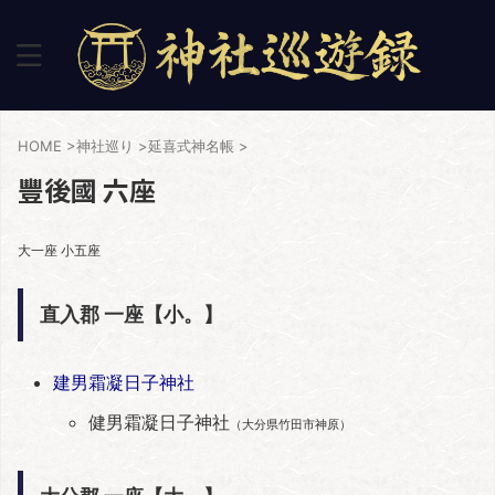
HOME
>
神社巡り
>
延喜式神名帳
>
豐後國 六座
大一座 小五座
直入郡 一座【小。】
建男霜凝日子神社
健男霜凝日子神社
（大分県竹田市神原）