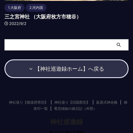
1.大阪府
2.河内国
三之宮神社 （大阪府枚方市穂谷）
2022/9/2
【神社巡遊録ホーム】へ戻る
神社巡り【都道府県別】
神社巡り【旧国郡別】
延喜式神名帳
御
朱印一覧
竜宮姉妹の旅日記（外部）
神社巡遊録
© 2026 神社巡遊録