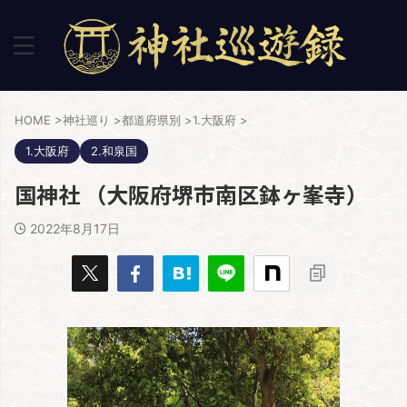
HOME
>
神社巡り
>
都道府県別
>
1.大阪府
>
1.大阪府
2.和泉国
国神社 （大阪府堺市南区鉢ヶ峯寺）
2022年8月17日