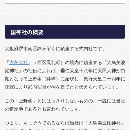
国神社の概要
大阪府堺市南区鉢ヶ峯寺に鎮座する式内社です。
「
大鳥大社
」（西区鳳北町）の境内に鎮座する「大鳥美波
比神社」の社伝によれば、垂仁天皇十八年に天照大神が白
鳳となって上野峯（鉢峰）に始現し、景行天皇二十四年に
託宣により武内宿禰が祠を建てたと伝えられています。
この「上野峯」とははっきりしないものの、一説には当社
の鎮座地であるとも言われています。
つまり、もしそうであるならば当社は「大鳥美波比神社」