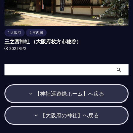
1.大阪府
2.河内国
三之宮神社 （大阪府枚方市穂谷）
2022/9/2
【神社巡遊録ホーム】へ戻る
【大阪府の神社】へ戻る