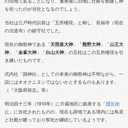
の旧地であることになり、遷座後に旧地に社殿を創建し神
を祀ったのが当社となるのでしょう。
当社は江戸時代以前は「五所権現」と称し、長福寺（現在
の法道寺）の鎮守社でした。
現在の御祭神である「
天照皇大神
」「
熊野大神
」「
山王大
神
」「
金峯大神
」「
白山大神
」の五柱はこの五所権現を引
き継いだものです。
式内社「国神社」としての本来の御祭神は不明ながら、一
説にはオオクニヌシではないかとするものもあります。
（『大阪府前志』等）
明治四十三年（1910年）に片蔵地区に鎮座する「
櫻井神
社
」に合祀されたものの、現在も跡地である境内には鳥居
と社殿が建っており祭祀が継続しているようです。