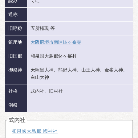
読み
くに
通称
旧呼称
五所権現 等
鎮座地
大阪府堺市南区鉢ヶ峯寺
旧国郡
和泉国大鳥郡鉢ヶ峯村
御祭神
天照皇大神、熊野大神、山王大神、金峯大神、
白山大神
社格
式内社、旧村社
例祭
式内社
和泉國大鳥郡 國神社