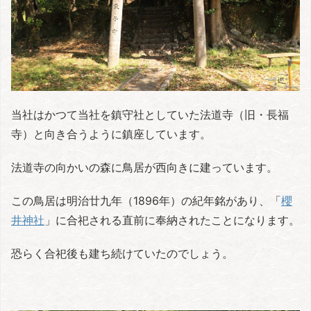
当社はかつて当社を鎮守社としていた法道寺（旧・長福
寺）と向き合うように鎮座しています。
法道寺の向かいの森に鳥居が西向きに建っています。
この鳥居は明治廿九年（1896年）の紀年銘があり、「
櫻
井神社
」に合祀される直前に奉納されたことになります。
恐らく合祀後も建ち続けていたのでしょう。