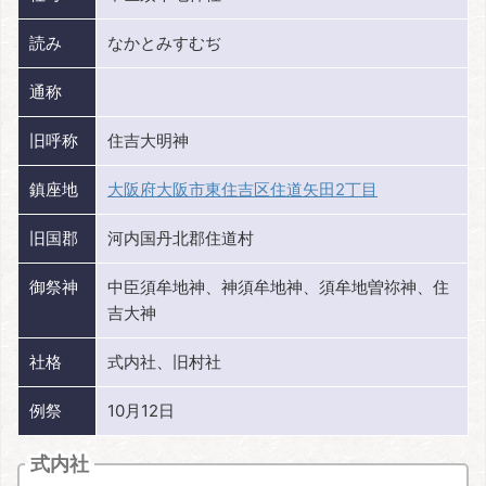
読み
なかとみすむぢ
通称
旧呼称
住吉大明神
鎮座地
大阪府大阪市東住吉区住道矢田2丁目
旧国郡
河内国丹北郡住道村
御祭神
中臣須牟地神、神須牟地神、須牟地曽祢神、住
吉大神
社格
式内社、旧村社
例祭
10月12日
式内社