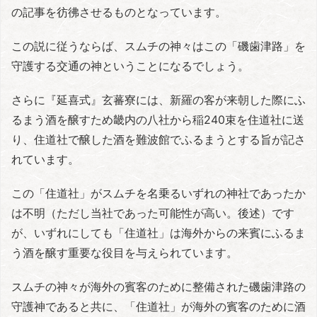
の記事を彷彿させるものとなっています。
この説に従うならば、スムチの神々はこの「磯歯津路」を
守護する交通の神ということになるでしょう。
さらに『延喜式』玄蕃寮には、新羅の客が来朝した際にふ
るまう酒を醸すため畿内の八社から稲240束を住道社に送
り、住道社で醸した酒を難波館でふるまうとする旨が記さ
れています。
この「住道社」がスムチを名乗るいずれの神社であったか
は不明（ただし当社であった可能性が高い。後述）です
が、いずれにしても「住道社」は海外からの来賓にふるま
う酒を醸す重要な役目を与えられています。
スムチの神々が海外の賓客のために整備された磯歯津路の
守護神であると共に、「住道社」が海外の賓客のために酒