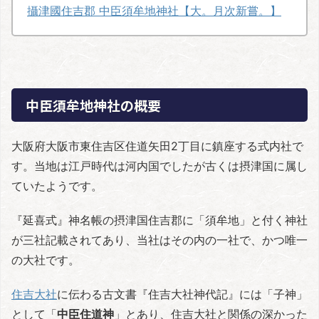
攝津國住吉郡 中臣須牟地神社【大。月次新嘗。】
中臣須牟地神社の概要
大阪府大阪市東住吉区住道矢田2丁目に鎮座する式内社で
す。当地は江戸時代は河内国でしたが古くは摂津国に属し
ていたようです。
『延喜式』神名帳の摂津国住吉郡に「須牟地」と付く神社
が三社記載されてあり、当社はその内の一社で、かつ唯一
の大社です。
住吉大社
に伝わる古文書『住吉大社神代記』には「子神」
として「
中臣住道神
」とあり、住吉大社と関係の深かった