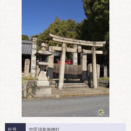
社号
中臣須牟地神社