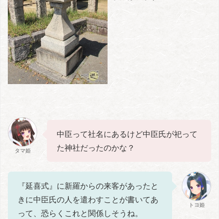
中臣って社名にあるけど中臣氏が祀って
た神社だったのかな？
タマ姫
『延喜式』に新羅からの来客があったと
きに中臣氏の人を遣わすことが書いてあ
トヨ姫
って、恐らくこれと関係しそうね。