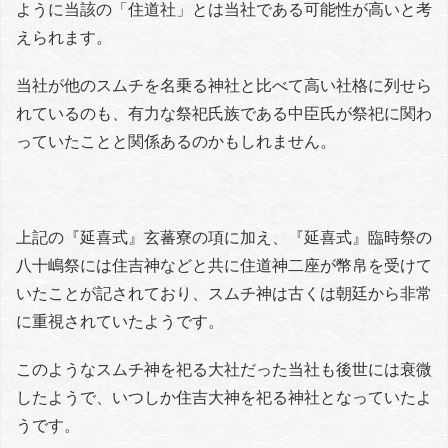
ように当該の「住道社」とは当社である可能性が高いと考
えられます。
当社が他のスムチを名乗る神社と比べて高い社格に列せら
れているのも、有力な祭祀氏族である中臣氏が祭祀に関わ
っていたことと関係あるのかもしれません。
上記の『延喜式』玄蕃寮の項に加え、『延喜式』臨時祭の
八十嶋祭には住吉神などと共に住道神二座が幣帛を受けて
いたことが記されており、スムチ神は古くは朝廷から非常
に重視されていたようです。
このようなスムチ神を祀る大社だった当社も後世には衰微
したようで、いつしか住吉大神を祀る神社となっていたよ
うです。