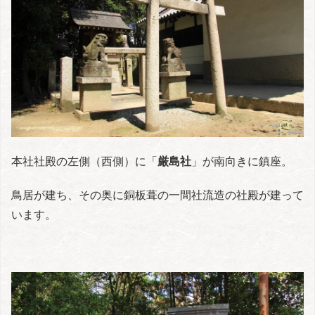
本社社殿の左側（西側）に「
厳島社
」が南向きに鎮座。
鳥居が建ち、その奥に銅板葺の一間社流造の社殿が建って
います。