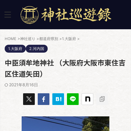
HOME
>
神社巡り
>
都道府県別
>
1.大阪府
>
1.大阪府
2.河内国
中臣須牟地神社 （大阪府大阪市東住吉
区住道矢田）
2021年8月16日