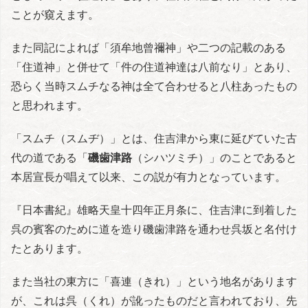
ことが窺えます。
また同記によれば「須牟地曾禰神」や二つの記載のある
「住道神」と併せて「件の住道神達は八前なり」とあり、
恐らく当時スムチなる神は全て合わせると八柱あったもの
と思われます。
「スムチ（スムヂ）」とは、住吉津から東に延びていた古
代の道である「
磯歯津路
（シハツミチ）」のことであると
本居宣長が唱えて以来、この説が有力となっています。
『日本書紀』雄略天皇十四年正月条に、住吉津に到着した
呉の賓客のために道を造り磯歯津路を通わせ呉坂と名付け
たとあります。
また当社の東方に「喜連（きれ）」という地名があります
が、これは呉（くれ）が訛ったものだと言われており、先