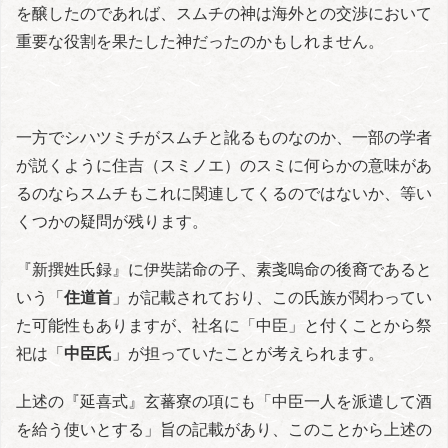
を醸したのであれば、スムチの神は海外との交渉において
重要な役割を果たした神だったのかもしれません。
一方でシハツミチがスムチと訛るものなのか、一部の学者
が説くように住吉（スミノエ）のスミに何らかの意味があ
るのならスムチもこれに関連してくるのではないか、等い
くつかの疑問が残ります。
『新撰姓氏録』に伊奘諾命の子、素戔嗚命の後裔であると
いう「
住道首
」が記載されており、この氏族が関わってい
た可能性もありますが、社名に「中臣」と付くことから祭
祀は「
中臣氏
」が担っていたことが考えられます。
上述の『延喜式』玄蕃寮の項にも「中臣一人を派遣して酒
を給う使いとする」旨の記載があり、このことから上述の