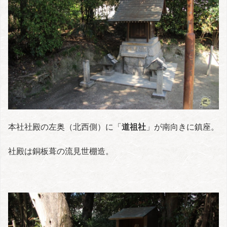
本社社殿の左奥（北西側）に「
道祖社
」が南向きに鎮座。
社殿は銅板葺の流見世棚造。