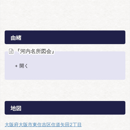
由緒
『河内名所図会』
+ 開く
地図
大阪府大阪市東住吉区住道矢田2丁目