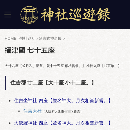
HOME
>
神社巡り
>
延喜式神名帳
>
攝津國 七十五座
大廿六座【並月次、新嘗。就中十五座 預相嘗祭。】 小卌九座【並官幣。】
住吉郡 廿二座【大十座 小十二座。】
住吉坐神社 四座【並名神大。月次相嘗新嘗。】
住吉大社
（大阪府大阪市住吉区住吉）
大依羅神社 四座【並名神大。月次相嘗新嘗。】