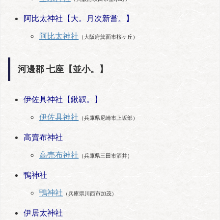
阿比太神社【大。月次新嘗。】
阿比太神社
（大阪府箕面市桜ヶ丘）
河邊郡 七座【並小。】
伊佐具神社【鍬靫。】
伊佐具神社
（兵庫県尼崎市上坂部）
高賣布神社
高売布神社
（兵庫県三田市酒井）
鴨神社
鴨神社
（兵庫県川西市加茂）
伊居太神社