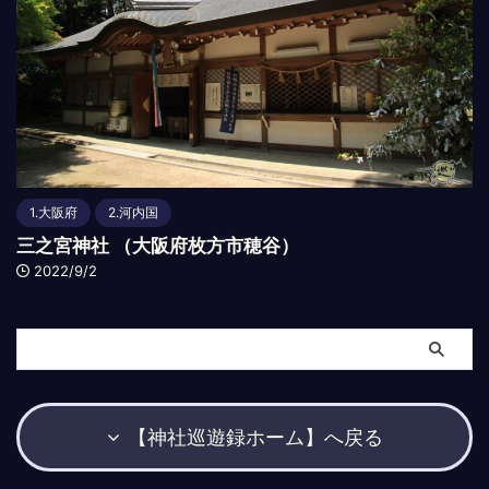
1.大阪府
2.河内国
三之宮神社 （大阪府枚方市穂谷）
2022/9/2
【神社巡遊録ホーム】へ戻る