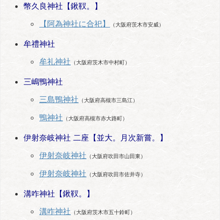
幣久良神社【鍬靫。】
【阿為神社に合祀】
（大阪府茨木市安威）
牟禮神社
牟礼神社
（大阪府茨木市中村町）
三嶋鴨神社
三島鴨神社
（大阪府高槻市三島江）
鴨神社
（大阪府高槻市赤大路町）
伊射奈岐神社 二座【並大。月次新嘗。】
伊射奈岐神社
（大阪府吹田市山田東）
伊射奈岐神社
（大阪府吹田市佐井寺）
溝咋神社【鍬靫。】
溝咋神社
（大阪府茨木市五十鈴町）