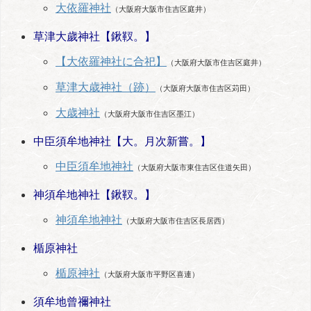
大依羅神社
（大阪府大阪市住吉区庭井）
草津大歲神社【鍬靫。】
【大依羅神社に合祀】
（大阪府大阪市住吉区庭井）
草津大歳神社（跡）
（大阪府大阪市住吉区苅田）
大歳神社
（大阪府大阪市住吉区墨江）
中臣須牟地神社【大。月次新嘗。】
中臣須牟地神社
（大阪府大阪市東住吉区住道矢田）
神須牟地神社【鍬靫。】
神須牟地神社
（大阪府大阪市住吉区長居西）
楯原神社
楯原神社
（大阪府大阪市平野区喜連）
須牟地曾禰神社