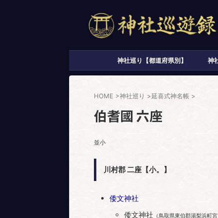
神社巡り【都道府県別】
神
HOME
>
神社巡り
>
延喜式神名帳
>
伯耆國 六座
並小
川村郡 二座【小。】
倭文神社
倭文神社
（鳥取県東伯郡湯梨浜町宮