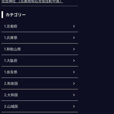
住吉神社 （兵庫県明石市魚住町中尾）
カテゴリー
1.京都府
1.兵庫県
1.和歌山県
1.大阪府
1.奈良県
2.和泉国
2.大和国
2.山城国