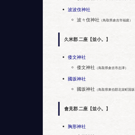
波波伎神社
波々伎神社
（鳥取県倉吉市福庭）
久米郡 二座【並小。】
倭文神社
倭文神社
（鳥取県倉吉市志津）
國坂神社
國坂神社
（鳥取県東伯郡北栄町国坂
會見郡 二座【並小。】
胸形神社