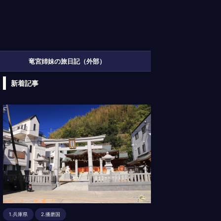
竜宮姉妹の旅日記（外部）
新着記事
1.兵庫県
2.播磨国