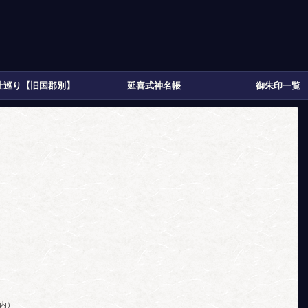
社巡り【旧国郡別】
延喜式神名帳
御朱印一覧
内）