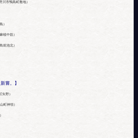
野川市鴨島町敷地）
島）
麻植中筋）
島前池北）
次新嘗。】
町矢野）
山町神領）
）