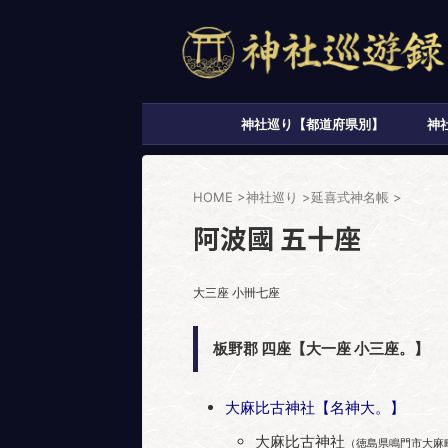
神社巡り【都道府県別】
神
HOME
>
神社巡り
>
延喜式神名帳
>
阿波國 五十座
大三座 小卌七座
板野郡 四座【大一座 小三座。】
大麻比古神社【名神大。】
大麻比古神社
（徳島県鳴門市大麻