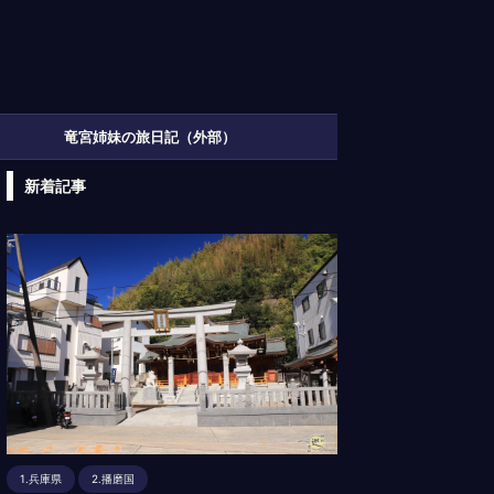
竜宮姉妹の旅日記（外部）
新着記事
1.兵庫県
2.播磨国