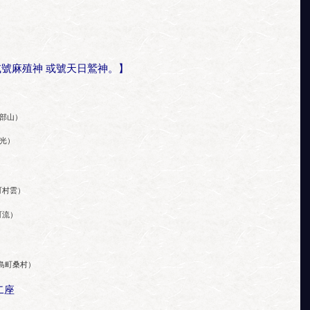
號麻殖神 或號天日鷲神。】
部山）
光）
町村雲）
町流）
島町桑村）
二座