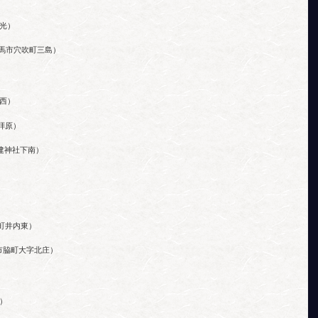
光）
馬市穴吹町三島）
西）
拝原）
建神社下南）
町井内東）
市脇町大字北庄）
）