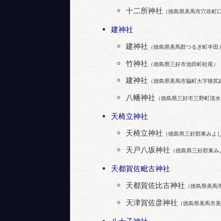
十二所神社
（徳島県美馬市穴吹町
建神社
建神社
（徳島県美馬郡つるぎ町半田
竹神社
（徳島県三好市池田町松尾）
建神社
（徳島県美馬市脇町大字猪尻
八幡神社
（徳島県三好市三野町清水
天椅立神社
天椅立神社
（徳島県三好郡東みよ
天戸八坂神社
（徳島県三好郡東み
天都賀佐毗古神社
天都賀佐比古神社
（徳島県美馬
天津賀佐彦神社
（徳島県美馬市美