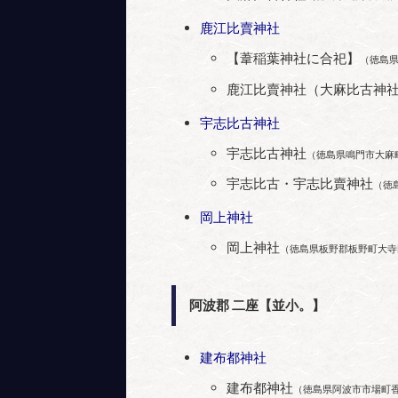
鹿江比賣神社
【葦稲葉神社に合祀】
（徳島
鹿江比賣神社（大麻比古神
宇志比古神社
宇志比古神社
（徳島県鳴門市大麻
宇志比古・宇志比賣神社
（徳
岡上神社
岡上神社
（徳島県板野郡板野町大寺
阿波郡 二座【並小。】
建布都神社
建布都神社
（徳島県阿波市市場町