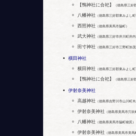
【鴨神社に合祀】
（徳島県三好
八幡神社
（徳島県三好郡東みよし町
西照神社
（徳島県美馬市脇町）
武大神社
（徳島県三好市井川町井内
田寸神社
（徳島県三好市三野町加茂
橫田神社
横田神社
（徳島県三好郡東みよし町
【鴨神社に合祀】
（徳島県三好
伊射奈美神社
高越神社
（徳島県吉野川市山川町木
伊射奈美神社
（徳島県美馬市穴吹
八幡神社
（徳島県美馬市脇町猪尻）
伊射奈美神社
（徳島県美馬市美馬