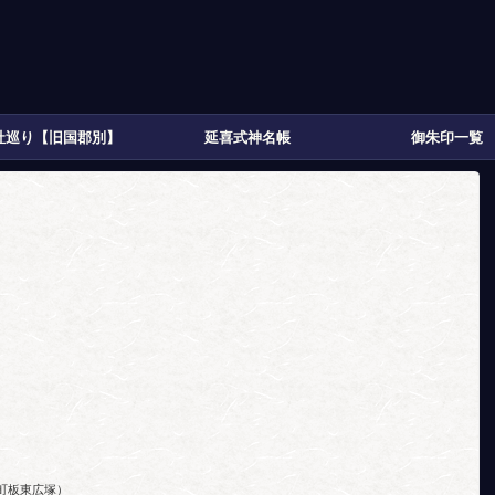
社巡り【旧国郡別】
延喜式神名帳
御朱印一覧
町板東広塚）