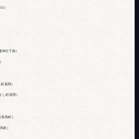
口山）
）
建神社下南）
）
し町昼間）
よし町昼間）
市美馬町）
馬町）