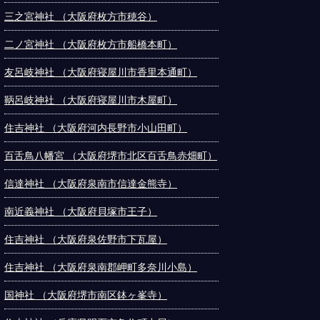
三之宮神社 （大阪府枚方市穂谷）
二ノ宮神社 （大阪府枚方市船橋本町）
友呂岐神社 （大阪府寝屋川市香里本通町）
鞆呂岐神社 （大阪府寝屋川市木屋町）
住吉神社 （大阪府河内長野市小山田町）
百舌鳥八幡宮 （大阪府堺市北区百舌鳥赤畑町）
信達神社 （大阪府泉南市信達金熊寺）
南近義神社 （大阪府貝塚市王子）
住吉神社 （大阪府泉佐野市下瓦屋）
住吉神社 （大阪府泉南郡岬町多奈川小島）
国神社 （大阪府堺市南区鉢ヶ峯寺）