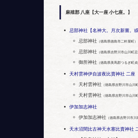
麻殖郡 八座【大一座 小七座。】
忌部神社【名神大。月次新嘗。或
忌部神社
（徳島県徳島市二軒屋町）
忌部神社
（徳島県吉野川市山川町忌
御所神社
（徳島県美馬郡つるぎ町貞
天村雲神伊自波夜比賣神社 二座
天村雲神社
（徳島県吉野川市山川
天村雲神社
（徳島県吉野川市山川
伊加加志神社
伊加加志神社
（徳島県吉野川市川
天水沼間比古神天水塞比賣神社 