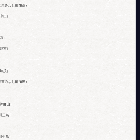
郡東みよし町加茂）
中庄）
西）
野宮）
加茂）
郡東みよし町加茂）
綿麻山）
町三島）
町中鳥）