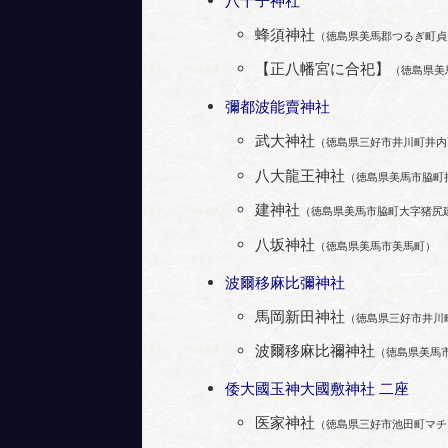
八十子神社
蜂須神社
（徳島県美馬郡つるぎ町貞
【正八幡宮に合祀】
（徳島県美
彌都波能賣神社
武大神社
（徳島県三好市井川町井内
八大龍王神社
（徳島県美馬市脇町
建神社
（徳島県美馬市脇町大字猪尻
八坂神社
（徳島県美馬市美馬町）
波爾移麻比彌神社
馬岡新田神社
（徳島県三好市井川
波爾移麻比禰神社
（徳島県美馬
倭大國玉神大國敷神社 二座
医家神社
（徳島県三好市池田町マチ