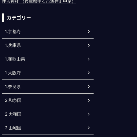
住吉神社 （兵庫県明石市魚住町中尾）
カテゴリー
1.京都府
1.兵庫県
1.和歌山県
1.大阪府
1.奈良県
2.和泉国
2.大和国
2.山城国