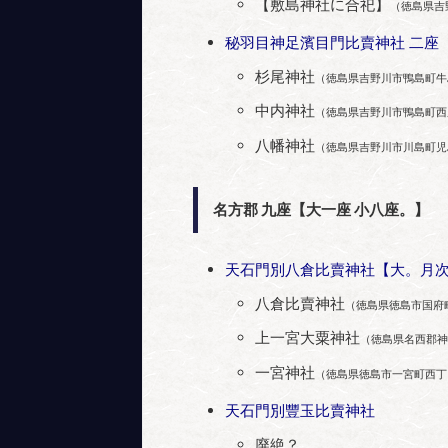
【敷島神社に合祀】
（徳島県吉
秘羽目神足濱目門比賣神社 二座
杉尾神社
（徳島県吉野川市鴨島町牛
中内神社
（徳島県吉野川市鴨島町西
八幡神社
（徳島県吉野川市川島町児
名方郡 九座【大一座 小八座。】
天石門別八倉比賣神社【大。月
八倉比賣神社
（徳島県徳島市国府
上一宮大粟神社
（徳島県名西郡神
一宮神社
（徳島県徳島市一宮町西丁
天石門別豐玉比賣神社
廃絶？