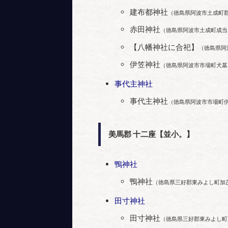
建布都神社
（徳島県阿波市土成町
赤田神社
（徳島県阿波市土成町成当
【八幡神社に合祀】
（徳島県阿
伊笠神社
（徳島県阿波市市場町犬墓
事代主神社
事代主神社
（徳島県阿波市市場町
美馬郡 十二座【並小。】
鴨神社
鴨神社
（徳島県三好郡東みよし町加
田寸神社
田寸神社
（徳島県三好郡東みよし町