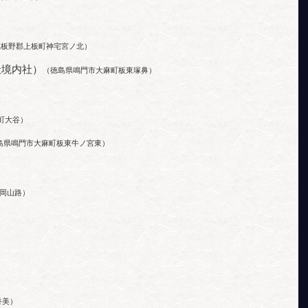
県板野郡上板町神宅宮ノ北）
社境内社）
（徳島県鳴門市大麻町板東塚鼻）
町大谷）
島県鳴門市大麻町板東牛ノ宮東）
岡山路）
香美）