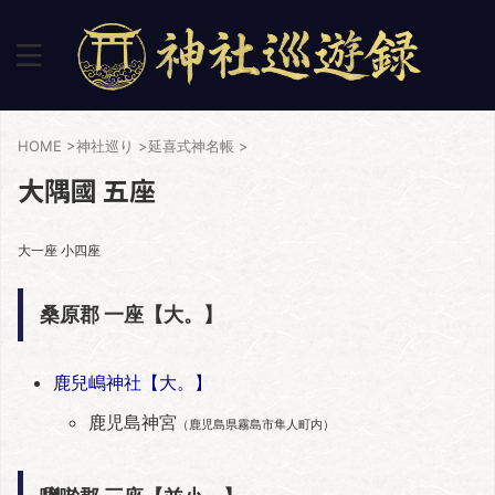
HOME
>
神社巡り
>
延喜式神名帳
>
大隅國 五座
大一座 小四座
桑原郡 一座【大。】
鹿兒嶋神社【大。】
鹿児島神宮
（鹿児島県霧島市隼人町内）