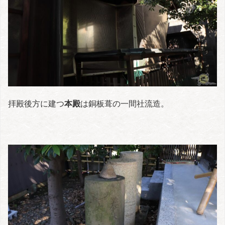
拝殿後方に建つ
本殿
は銅板葺の一間社流造。