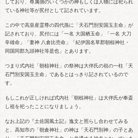
しており、尊属側のいくつかの神もしくは人物には祀られ
ている神社等が尻付として記されています。
この中で高皇産霊尊の四代孫に「天石門別安国玉主命」が
記されており、尻付には「一名 大国栖玉命」「一名 大刀
辛雄命」「妻神 八倉比売命」「紀伊国名草郡朝椋神社・
同国同郡九頭神社等是也」とあります。
つまり式内社「朝椋神社」の祭神は大伴氏の祖の一柱「天
石門別安国玉主命」であるとはっきり記されているので
す。
もしこれが正しければ式内社「朝椋神社」は大伴氏が奉斎
し祖を祀ったことになりましょう。
なお上記の『土佐国風土記』逸文と照らし合わせてみる
と、高知市の「朝倉神社」の神は「天石門別神」の子とあ