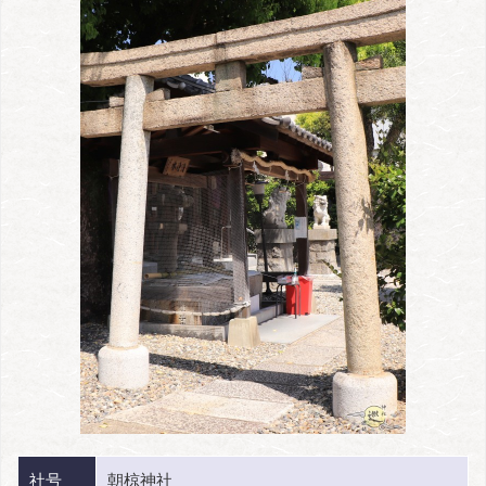
社号
朝椋神社