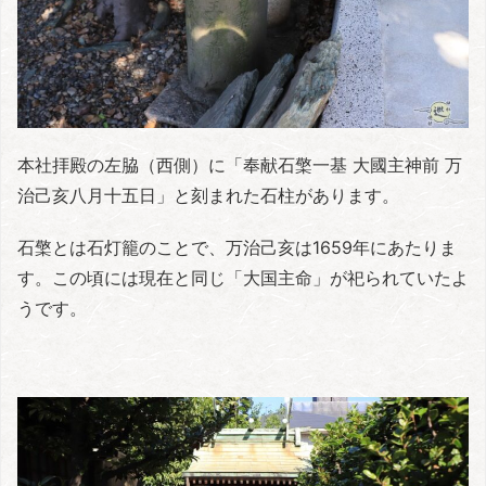
本社拝殿の左脇（西側）に「奉献石檠一基 大國主神前 万
治己亥八月十五日」と刻まれた石柱があります。
石檠とは石灯籠のことで、万治己亥は1659年にあたりま
す。この頃には現在と同じ「大国主命」が祀られていたよ
うです。