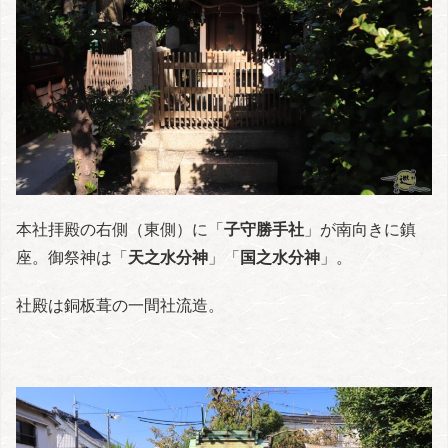
本社拝殿の右側（東側）に「
子守勝手社
」が南向きに鎮
座。御祭神は「
天之水分神
」「
国之水分神
」。
社殿は銅板葺の一間社流造。