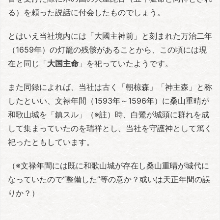
る）を頼った説話に付会したものでしょう。
とはいえ当社境内には「大國主神前」と刻まれた万治二年
（1659年）の灯籠の残骸があることから、この頃には現
在と同じ「
大国主命
」を祀っていたようです。
また同録によれば、当社は古く「朝椋森」「神主森」と称
したといい、文禄年間（1593年～1596年）に桑山重晴が
和歌山城を「鎮スル」（※註）時、白鷺が城頭に群れを成
して集まっていたのを瑞祥とし、当社を守護神として篤く
祀ったともしています。
（※文禄年間には既に和歌山城が存在し桑山重晴が城代に
なっていたので“整備した”等の意か？或いは天正年間の誤
りか？）