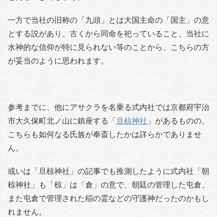
一方で当社の旧称の「九頭」とは大国主命の「国主」の意
とする説があり、古くから同命を祀っていること、当社に
水神的な信仰が特に見られない等のことから、こちらの方
が妥当のように思われます。
参考までに、他にアサクラを名乗る式内社では京都府宇治
市大久保町北ノ山に鎮座する「
旦椋神社
」があるものの、
こちらも如何なる氏族が奉斎したかは詳らかでありませ
ん。
或いは「旦椋神社」の記事でも推測したように式内社「朝
椋神社」も「椋」は「倉」の意で、朝廷の管理した屯倉、
また屯倉で管理された稲の霊などの守護神だったのかもし
れません。