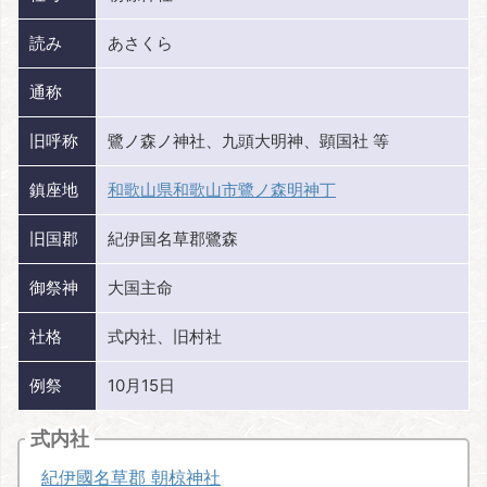
読み
あさくら
通称
旧呼称
鷺ノ森ノ神社、九頭大明神、顕国社 等
鎮座地
和歌山県和歌山市鷺ノ森明神丁
旧国郡
紀伊国名草郡鷺森
御祭神
大国主命
社格
式内社、旧村社
例祭
10月15日
式内社
紀伊國名草郡 朝椋神社