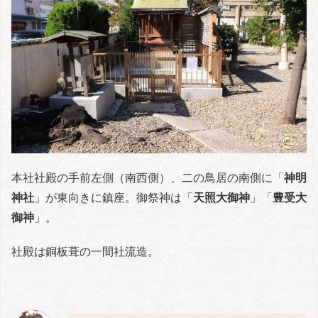
本社社殿の手前左側（南西側）、二の鳥居の南側に「
神明
神社
」が東向きに鎮座。御祭神は「
天照大御神
」「
豊受大
御神
」。
社殿は銅板葺の一間社流造。