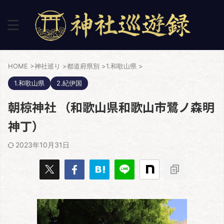
HOME
>
神社巡り
>
都道府県別
>
1.和歌山県
>
1.和歌山県
2.紀伊国
朝椋神社 （和歌山県和歌山市鷺ノ森明
神丁）
2023年10月31日