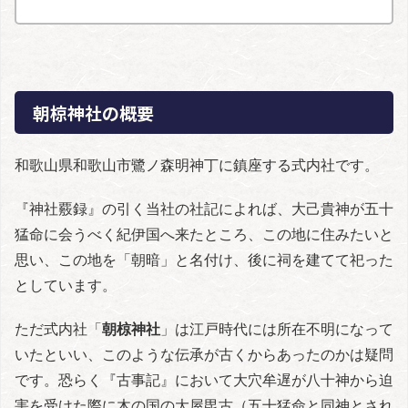
朝椋神社の概要
和歌山県和歌山市鷺ノ森明神丁に鎮座する式内社です。
『神社覈録』の引く当社の社記によれば、大己貴神が五十
猛命に会うべく紀伊国へ来たところ、この地に住みたいと
思い、この地を「朝暗」と名付け、後に祠を建てて祀った
としています。
ただ式内社「
朝椋神社
」は江戸時代には所在不明になって
いたといい、このような伝承が古くからあったのかは疑問
です。恐らく『古事記』において大穴牟遅が八十神から迫
害を受けた際に木の国の大屋毘古（五十猛命と同神とされ