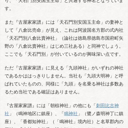
り、「天石門別安国玉主命」と共通する神名となっていま
す。
また『古屋家家譜』には「天石門別安国玉主命」の妻神と
して「八倉比売命」が見え、これは阿波国名方郡の式内社
「天石門別八倉比賣神社」（論社は徳島県徳島市国府町矢
野の「八倉比賣神社」はじめ三社ある）と同神でしょう。
ここでも「天石門別」が付いているのが興味深い点です。
ただ『古屋家家譜』に見える「九頭神社」がいずれの神社
であるかははっきりしません。当社も「九頭大明神」と呼
ばれていたものの、同様に「九頭」を名乗る神社は多数あ
るため当社である確証はありません。
『古屋家家譜』には「朝椋神社」の他にも「
刺田比古神
社
」（鳴神地区に鎮座）、「
鳴神社
」（鷺ノ森明神丁に鎮
座）、「香都知神社」（「鳴神社」境内社）と名草郡内の