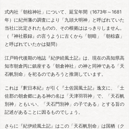
式内社「朝椋神社」について、延宝年間（1673年～1681
年）に紀州藩の調査により「九頭大明神」と呼ばれていた
当社に比定されたものの、その根拠ははっきりしません。
（『神社覈録』の言うように古くから「朝暗」「朝椋森」
と呼ばれていたかは疑問）
江戸時代後期の地誌『紀伊続風土記』は、現在の高知県高
知市朝倉丙に鎮座する「朝倉神社」の神と同神である「天
石帆別命」を祀るのであろうと推測しています。
これは『釈日本紀』が引く『土佐国風土記』逸文に、「土
佐郡の朝倉郷にある神の名は「天津羽羽神」で、「天石帆
別神」ともいい、「天石門別神」の子である」とする旨の
記述があることに因るものでしょう。
さらに『紀伊続風土記』はこの「天石帆別命」は国栖（ク