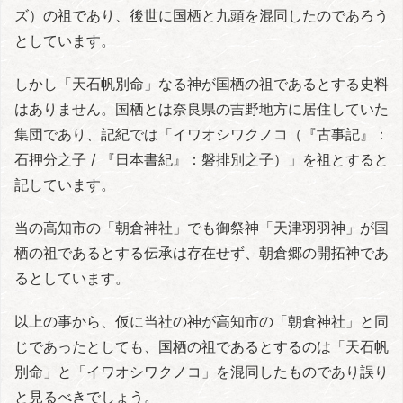
ズ）の祖であり、後世に国栖と九頭を混同したのであろう
としています。
しかし「天石帆別命」なる神が国栖の祖であるとする史料
はありません。国栖とは奈良県の吉野地方に居住していた
集団であり、記紀では「イワオシワクノコ（『古事記』：
石押分之子 / 『日本書紀』：磐排別之子）」を祖とすると
記しています。
当の高知市の「朝倉神社」でも御祭神「天津羽羽神」が国
栖の祖であるとする伝承は存在せず、朝倉郷の開拓神であ
るとしています。
以上の事から、仮に当社の神が高知市の「朝倉神社」と同
じであったとしても、国栖の祖であるとするのは「天石帆
別命」と「イワオシワクノコ」を混同したものであり誤り
と見るべきでしょう。