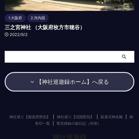
1.大阪府
2.河内国
三之宮神社 （大阪府枚方市穂谷）
2022/9/2
【神社巡遊録ホーム】へ戻る
神社巡り【都道府県別】
神社巡り【旧国郡別】
延喜式神名帳
御
朱印一覧
竜宮姉妹の旅日記（外部）
神社巡遊録