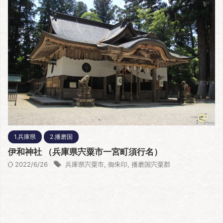
1.兵庫県
2.播磨国
伊和神社 （兵庫県宍粟市一宮町須行名）
2022/6/26
兵庫県宍粟市
,
御朱印
,
播磨国宍粟郡