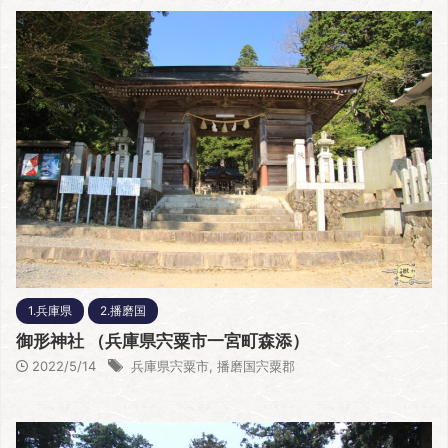
1.兵庫県
2.播磨国
御形神社 （兵庫県宍粟市一宮町森添）
2022/5/14
兵庫県宍粟市
,
播磨国宍粟郡