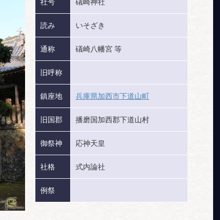
社号
礒崎神社
読み
いそざき
通称
礒崎八幡宮 等
旧呼称
鎮座地
兵庫県加西市下道山町
旧国郡
播磨国加西郡下道山村
御祭神
応神天皇
社格
式内論社
例祭