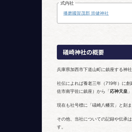
式内社
播磨國賀茂郡 崇健神社
礒崎神社の概要
兵庫県加西市下道山町に鎮座する神社
社伝によれば養老三年（719年）に創
佐市南宇佐に鎮座）から「
応神天皇
」
現在も社号標に「礒崎八幡宮」と刻ま
その他、当社についての記録や伝承は
す。