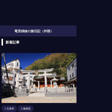
竜宮姉妹の旅日記（外部）
新着記事
1.兵庫県
2.播磨国