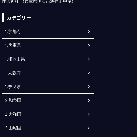
住吉神社 （兵庫県明石市魚住町中尾）
カテゴリー
1.京都府
1.兵庫県
1.和歌山県
1.大阪府
1.奈良県
2.和泉国
2.大和国
2.山城国