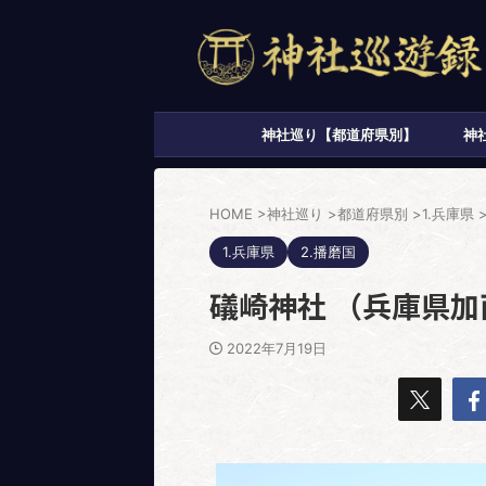
神社巡り【都道府県別】
神
HOME
>
神社巡り
>
都道府県別
>
1.兵庫県
1.兵庫県
2.播磨国
礒崎神社 （兵庫県
2022年7月19日