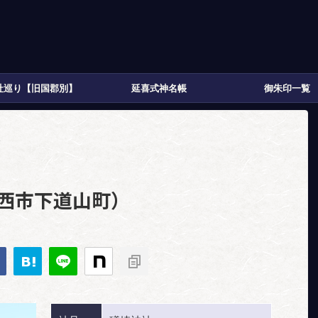
社巡り【旧国郡別】
延喜式神名帳
御朱印一覧
>
加西市下道山町）