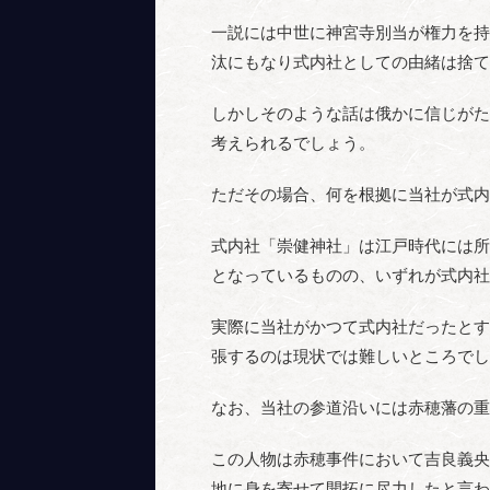
一説には中世に神宮寺別当が権力を持
汰にもなり式内社としての由緒は捨て
しかしそのような話は俄かに信じがた
考えられるでしょう。
ただその場合、何を根拠に当社が式内
式内社「崇健神社」は江戸時代には所
となっているものの、いずれが式内社
実際に当社がかつて式内社だったとす
張するのは現状では難しいところでし
なお、当社の参道沿いには赤穂藩の重
この人物は赤穂事件において吉良義央
地に身を寄せて開拓に尽力したと言わ