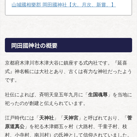
山城國相樂郡 岡田國神社【大。月次、新嘗。】
岡田國神社の概要
京都府木津川市木津大谷に鎮座する式内社です。『延喜
式』神名帳には大社とあり、古くは有力な神社だったよう
です。
社伝によれば、斉明天皇五年九月に「
生国魂尊
」を当地に
祀ったのが創建と伝えられています。
江戸時代には「
天神社
」「
天神宮
」と呼ばれており、「
菅
原道真公
」を祀る木津郷五ヶ村（大路村、千童子村、枝
村、小寺村、南川村）の氏神として信仰されていました。