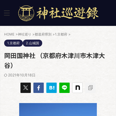
HOME
>
神社巡り
>
都道府県別
>
1.京都府
>
1.京都府
2.山城国
岡田国神社 （京都府木津川市木津大
谷）
2021年10月18日