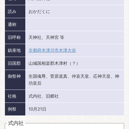
読み
おかだくに
通称
旧呼称
天神社、天神宮 等
鎮座地
京都府木津川市木津大谷
旧国郡
山城国相楽郡木津村（？）
御祭神
生国魂尊、菅原道真、仲哀天皇、応神天皇、神
功皇后
社格
式内社、旧郷社
例祭
10月21日
式内社