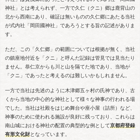
神社」とは考えられず、一方で久仁（クニ）郷は鹿背山の
北から西南にあり、確証は無いものの久仁郷にあたる当社
が式内社「岡田國神社」であろうとする旨の記述がありま
す。
ただ、この「久仁郷」の範囲については根拠が無く、当社
の鎮座地付近を「クニ」と呼んだ記録は管見では見当たり
ません。恭仁京からも川と山を隔てた地であり、当地が
「クニ」であったと考えるのは難しいかもしれません。
一方で当社は先述のように木津郷五ヶ村の氏神であり、古
くから当地の中心的な神社として様々な神事の行われる場
でした。当社は社殿をはじめ舞台や座小屋（詰所）など、
神事のために使われる施設が良好に残っており、これらは
南山城における神社の配置の典型的な例として
京都府登録
有形文化財
となっています。