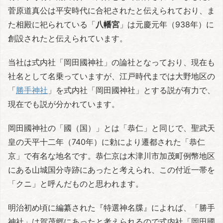
菅原道真公は平安時代に合祀されたと伝えられており、ま
た相殿に祀られている「
八幡宮
」は元慶元年（938年）に
創設されたと伝えられています。
当社は式内社「岡田國神社」の論社となっており、現在も
社名として名乗っていますが、江戸時代までは大野地区の
「
勝手神社
」を式内社「岡田國神社」とする説が有力で、
現在でも説が分かれています。
岡田國神社の「國（国）」とは「恭仁」と同じで、聖武天
皇の天平十二年（740年）に勅により遷都された「恭仁
京」で有名な地名です。恭仁京は木津川市加茂町例幣地区
にある山城国分寺跡にあったと考えられ、この付近一帯を
「クニ」と呼んだものと思われます。
明治初め頃に編纂された『特選神名牒』によれば、「勝手
神社」は賀茂郷にあったと考えられるので式内社「岡田國