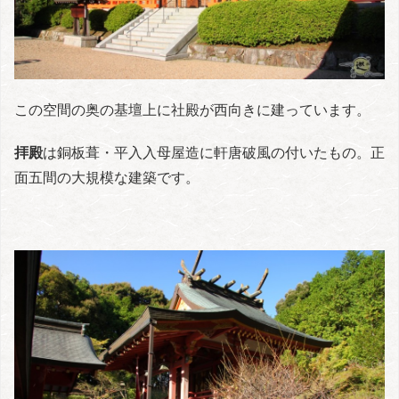
この空間の奥の基壇上に社殿が西向きに建っています。
拝殿
は銅板葺・平入入母屋造に軒唐破風の付いたもの。正
面五間の大規模な建築です。