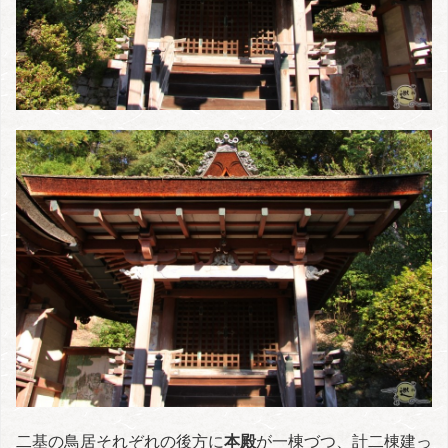
二基の鳥居それぞれの後方に
本殿
が一棟づつ、計二棟建っ