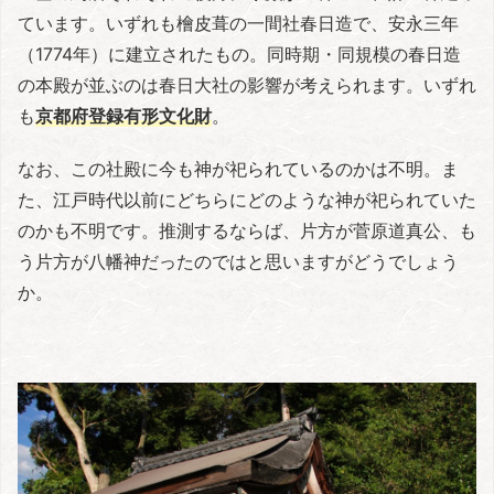
ています。いずれも檜皮葺の一間社春日造で、安永三年
（1774年）に建立されたもの。同時期・同規模の春日造
の本殿が並ぶのは春日大社の影響が考えられます。いずれ
も
京都府登録有形文化財
。
なお、この社殿に今も神が祀られているのかは不明。ま
た、江戸時代以前にどちらにどのような神が祀られていた
のかも不明です。推測するならば、片方が菅原道真公、も
う片方が八幡神だったのではと思いますがどうでしょう
か。