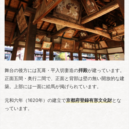
舞台の後方には瓦葺・平入切妻造の
拝殿
が建っています。
正面五間・奥行二間で、正面と背部は壁の無い開放的な建
築。上部には一面に絵馬が掲げられています。
元和六年（1620年）の建立で
京都府登録有形文化財
とな
っています。