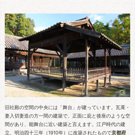
旧社殿の空間の中央には「舞台」が建っています。瓦葺・
妻入切妻造の方一間の建築で、正面に庇と後座のような空
間があり、能舞台に近い建築と言えます。江戸時代の建
立、明治四十三年（1910年）に改築されたもので
京都府