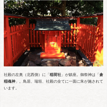
社殿の左奥（北西側）に「
稲荷社
」が鎮座。御祭神は「
倉
稲魂神
」。鳥居、瑞垣、社殿の全てに一面に朱が施されて
います。