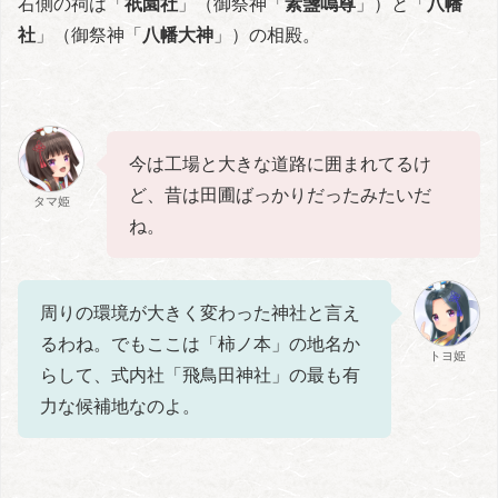
右側の祠は「
祇園社
」（御祭神「
素盞嗚尊
」）と「
八幡
社
」（御祭神「
八幡大神
」）の相殿。
今は工場と大きな道路に囲まれてるけ
ど、昔は田圃ばっかりだったみたいだ
タマ姫
ね。
周りの環境が大きく変わった神社と言え
るわね。でもここは「柿ノ本」の地名か
トヨ姫
らして、式内社「飛鳥田神社」の最も有
力な候補地なのよ。