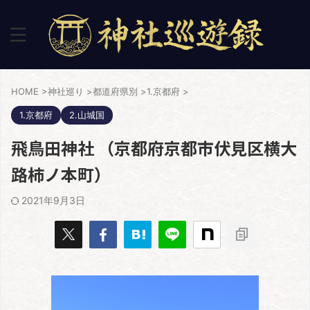
HOME
>
神社巡り
>
都道府県別
>
1.京都府
>
1.京都府
2.山城国
飛鳥田神社 （京都府京都市伏見区横大
路柿ノ本町）
2021年9月3日