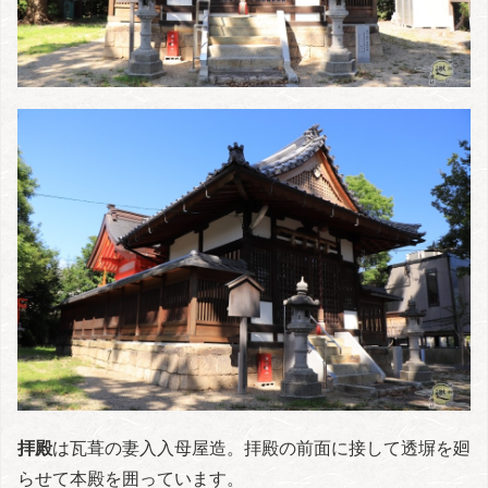
拝殿
は瓦葺の妻入入母屋造。拝殿の前面に接して透塀を廻
らせて本殿を囲っています。