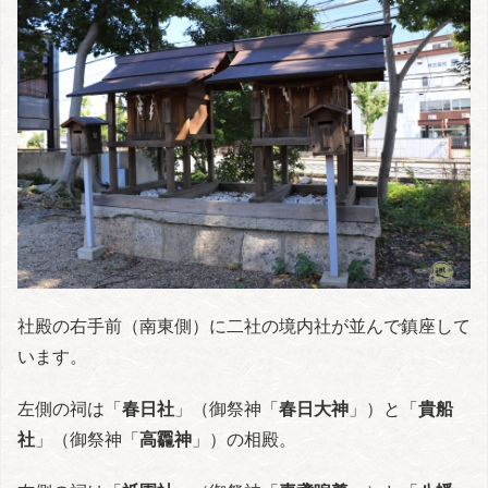
社殿の右手前（南東側）に二社の境内社が並んで鎮座して
います。
左側の祠は「
春日社
」（御祭神「
春日大神
」）と「
貴船
社
」（御祭神「
高龗神
」）の相殿。