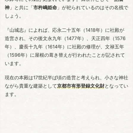
神
」と共に「
市杵嶋姫命
」が祀られているのはその名残で
しょう。
『山城志』によれば、応永二十五年（1418年）に社殿が
造営され、その後文永九年（1477年）、天正四年（1576
年）、慶長十九年（1614年）に社殿の修理が、文禄五年
（1596年）に屋根の葺き替えが行われたことが記されて
います。
現在の本殿は17世紀半ば頃の造営と考えられ、小さな神社
ながら貴重な建築として
京都市有形登録文化財
となってい
ます。