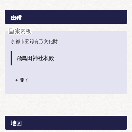
由緒
案内板
京都市登録有形文化財
飛鳥田神社本殿
+ 開く
地図