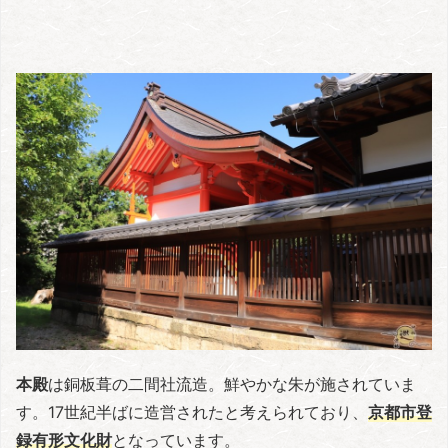
本殿
は銅板葺の二間社流造。鮮やかな朱が施されていま
す。17世紀半ばに造営されたと考えられており、
京都市登
録有形文化財
となっています。