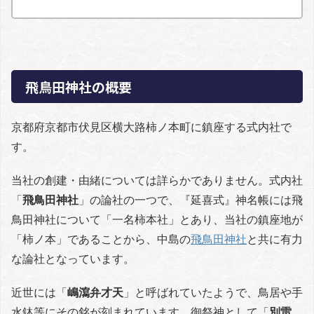
飛鳥田神社の概要
京都府京都市伏見区横大路柿ノ本町に鎮座する式内社で
す。
当社の創建・由緒については詳らかでありません。式内社
「
飛鳥田神社
」の論社の一つで、『延喜式』神名帳には飛
鳥田神社について「一名柿本社」とあり、当社の鎮座地が
「柿ノ本」であることから、中島の
飛鳥田神社
と共に有力
な論社となっています。
近世には「
嶋瀉弁才天
」と呼ばれていたようで、鳥居や手
水鉢等にその銘が刻まれています。御祭神として「
別雷