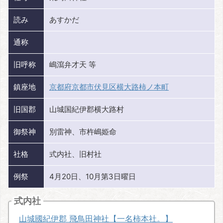
読み
あすかだ
通称
旧呼称
嶋瀉弁才天 等
鎮座地
京都府京都市伏見区横大路柿ノ本町
旧国郡
山城国紀伊郡横大路村
御祭神
別雷神、市杵嶋姫命
社格
式内社、旧村社
例祭
4月20日、10月第3日曜日
式内社
山城國紀伊郡 飛鳥田神社【一名柿本社。】