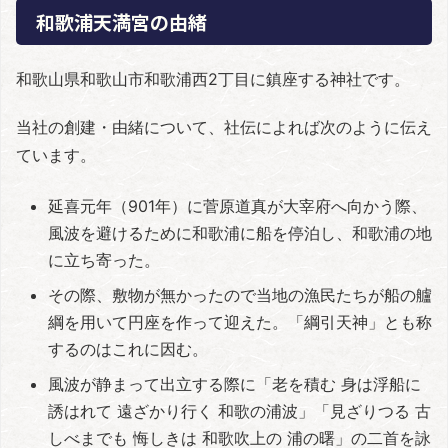
和歌浦天満宮の由緒
和歌山県和歌山市和歌浦西2丁目に鎮座する神社です。
当社の創建・由緒について、社伝によれば次のように伝え
ています。
延喜元年（901年）に菅原道真が大宰府へ向かう際、
風波を避けるために和歌浦に船を停泊し、和歌浦の地
に立ち寄った。
その際、敷物が無かったので当地の漁民たちが船の艫
綱を用いて円座を作って迎えた。「綱引天神」とも称
するのはこれに因む。
風波が静まって出立する際に「老を積む 身は浮船に
誘はれて 遠ざかり行く 和歌の浦波」「見ざりつる 古
しべまでも 悔しきは 和歌吹上の 浦の曙」の二首を詠