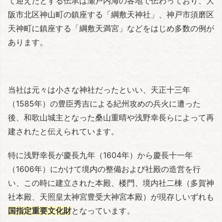
て迎えたとする伝承は瀬戸内海の各地で伝わっており、大
阪市北区神山町の鎮座する「綱敷天神社」、神戸市須磨区
天神町に鎮座する「綱敷天満宮」などをはじめ多数の例が
あります。
当社は元々は小さな神社だったといい、天正十三年
（1585年）の豊臣秀吉による紀州攻めの兵火に遭った
後、和歌山城主となった桑山重晴や浅野幸長らによって再
建されたと伝えられています。
特に浅野幸長が慶長九年（1604年）から慶長十一年
（1606年）にかけて境内の整備および社殿の造営を行
い、この時に建立された本殿、楼門、境内社二棟（多賀神
社本殿、天照皇太神宮豊受大神宮本殿）が現存しいずれも
国指定重要文化財
となっています。