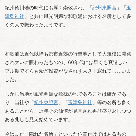
紀州徳川藩の時代にも厚く崇敬され、「
紀州東照宮
」「
玉
津島神社
」と共に風光明媚な和歌浦における名所として多
くの人で賑わったようです。
和歌浦は近代以降も都市近郊の行楽地として大規模に開発
され大いに賑わったものの、60年代には早くも衰退しバ
ブル期ですらも殆ど投資がなされず大きく寂れてしまいま
した。
しかし当地が風光明媚な歌枕の地であることは確かであ
り、当社や「
紀州東照宮
」「
玉津島神社
」等の名所も多く
あることから、近年その価値が見直され再び盛り返しつつ
ある兆しも見え始めています。
今はまだ「隠れた名所」といった位置付けではあるもの