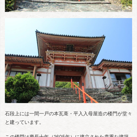
石段上には一間一戸の本瓦葺・平入入母屋造の楼門が堂々
と建っています。
この楼門は慶長十年（1605年）に建立された貴重な建築