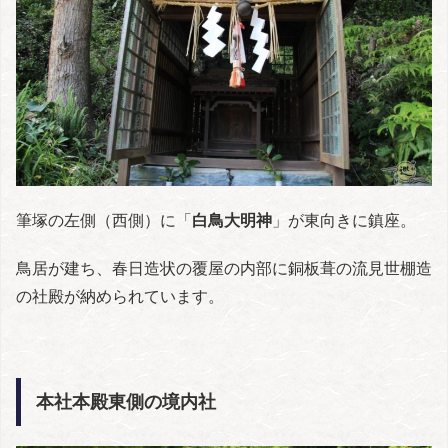
筆塚の左側（西側）に「
白鳥大明神
」が東向きに鎮座。
鳥居が建ち、春日造状の覆屋の内部に銅板葺の流見世棚造
の社殿が納められています。
本社本殿東側の境内社