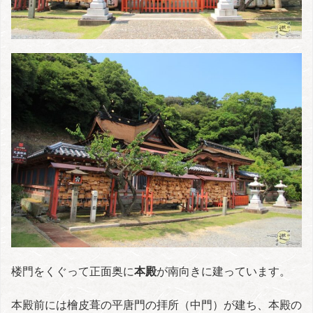
楼門をくぐって正面奥に
本殿
が南向きに建っています。
本殿前には檜皮葺の平唐門の拝所（中門）が建ち、本殿の