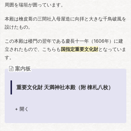
周囲を瑞垣が囲っています。
本殿は檜皮葺の三間社入母屋造に向拝と大きな千鳥破風を
設けたもの。
この本殿は楼門の翌年である慶長十一年（1606年）に建
立されたもので、こちらも
国指定重要文化財
となっていま
す。
案内板
重要文化財 天満神社本殿（附 棟札八枚）
+ 開く