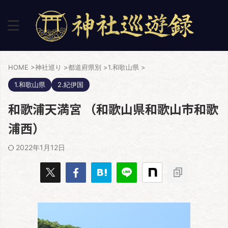
HOME
>
神社巡り
>
都道府県別
>
1.和歌山県
>
1.和歌山県
2.紀伊国
和歌浦天満宮 （和歌山県和歌山市和歌
浦西）
2022年1月12日