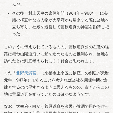
んだ。
その後、村上天皇の康保年間（964年～968年）に参
議の橘直幹なる人物が大宰府から帰京する際に当地へ
立ち寄り、社殿を造営して菅原道真の神霊を勧請し祀
った。
このように伝えられているものの、菅原道真公の左遷の経
路は概ね山陽道沿いに船を進めたものと推測され、当地を
訪れたとは到底考えられにくく付会と思われます。
また「
北野天満宮
」（京都市上京区に鎮座）の創建が天暦
元年（947年）であることを考えれば当社を康保年間の創
建とするのは早すぎるように思えるものの、古くからこの
地に菅原道真を祀っていたのは確かなようです。
なお、太宰府へ向かう菅原道真を漁民が艫綱で円座を作っ