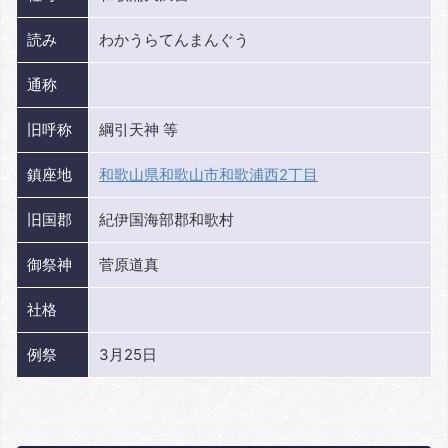
読み
わかうらてんまんぐう
通称
旧呼称
綱引天神 等
鎮座地
和歌山県和歌山市和歌浦西2丁目
旧国郡
紀伊国海部郡和歌村
御祭神
菅原道真
社格
例祭
3月25日