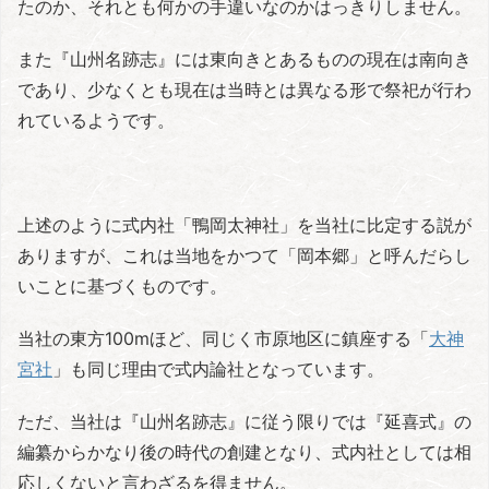
たのか、それとも何かの手違いなのかはっきりしません。
また『山州名跡志』には東向きとあるものの現在は南向き
であり、少なくとも現在は当時とは異なる形で祭祀が行わ
れているようです。
上述のように式内社「鴨岡太神社」を当社に比定する説が
ありますが、これは当地をかつて「岡本郷」と呼んだらし
いことに基づくものです。
当社の東方100mほど、同じく市原地区に鎮座する「
大神
宮社
」も同じ理由で式内論社となっています。
ただ、当社は『山州名跡志』に従う限りでは『延喜式』の
編纂からかなり後の時代の創建となり、式内社としては相
応しくないと言わざるを得ません。