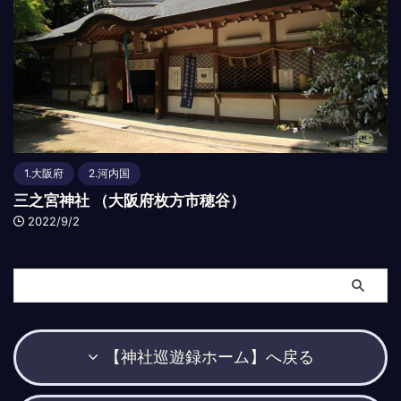
1.大阪府
2.河内国
三之宮神社 （大阪府枚方市穂谷）
2022/9/2
【神社巡遊録ホーム】へ戻る