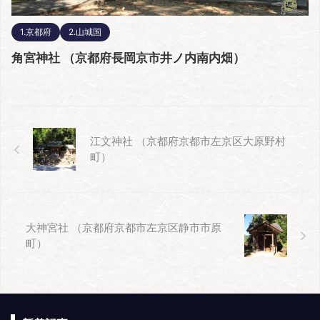
1.京都府
2.山城国
角宮神社 （京都府長岡京市井ノ内南内畑）
江文神社 （京都府京都市左京区大原野村
町）
大神宮社 （京都府京都市左京区静市市原
町）