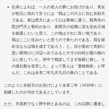
伝承によれば、一人の老人の夢にお告げがあり、美女
が枕元に現れて言うには「我はこの川上に住む弁財天
である。家は西方にあって心は東南に通う。鞍馬寺の
毘沙門天と誓約があり、多聞天の近隣に居を定め王城
を鎮護したいと思う。この地はそれに良い地であり、
我はここに住みたいと思うので来たのである。我を留
めるならば福を成すであろう」と。目が覚めて奇妙に
思い夜明けに川辺へ出てみると六寸の白蛇が粟の穂の
上に坐していた。村中で相談してまず仮殿に移し、そ
の後社殿を造営した。よって客人は「粟穂御前」と呼
んだ。これは永享二年九月九日の夜のことである。
このように弁財天のお告げにより永享二年（1430年）に
創建したのが当社であるとしています。
ただ、市原村でなく野中村とあるのは、これ以降に遷座し