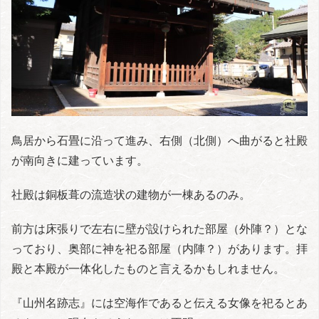
鳥居から石畳に沿って進み、右側（北側）へ曲がると社殿
が南向きに建っています。
社殿は銅板葺の流造状の建物が一棟あるのみ。
前方は床張りで左右に壁が設けられた部屋（外陣？）とな
っており、奥部に神を祀る部屋（内陣？）があります。拝
殿と本殿が一体化したものと言えるかもしれません。
『山州名跡志』には空海作であると伝える女像を祀るとあ