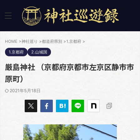
HOME
>
神社巡り
>
都道府県別
>
1.京都府
>
1.京都府
2.山城国
厳島神社 （京都府京都市左京区静市市
原町）
2021年5月18日