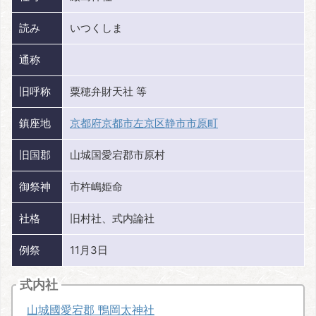
読み
いつくしま
通称
旧呼称
粟穂弁財天社 等
鎮座地
京都府京都市左京区静市市原町
旧国郡
山城国愛宕郡市原村
御祭神
市杵嶋姫命
社格
旧村社、式内論社
例祭
11月3日
式内社
山城國愛宕郡 鴨岡太神社