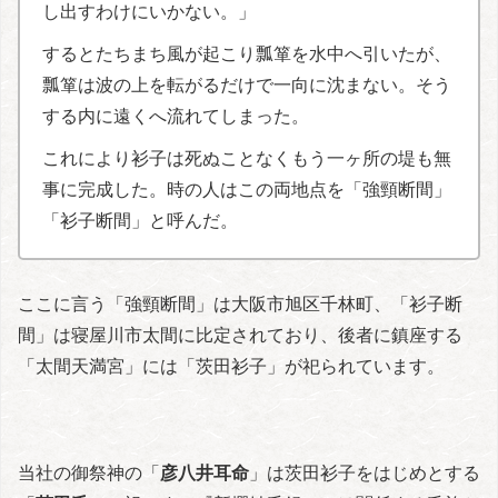
し出すわけにいかない。」
するとたちまち風が起こり瓢箪を水中へ引いたが、
瓢箪は波の上を転がるだけで一向に沈まない。そう
する内に遠くへ流れてしまった。
これにより衫子は死ぬことなくもう一ヶ所の堤も無
事に完成した。時の人はこの両地点を「強頸断間」
「衫子断間」と呼んだ。
ここに言う「強頸断間」は大阪市旭区千林町、「衫子断
間」は寝屋川市太間に比定されており、後者に鎮座する
「太間天満宮」には「茨田衫子」が祀られています。
当社の御祭神の「
彦八井耳命
」は茨田衫子をはじめとする