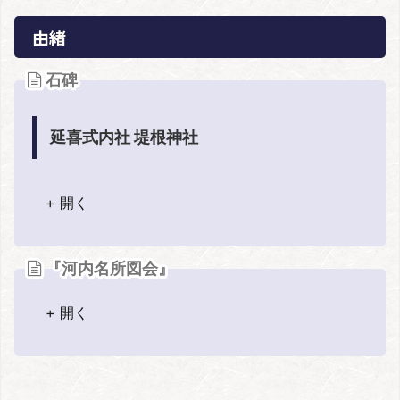
由緒
石碑
延喜式内社 堤根神社
+ 開く
『河内名所図会』
+ 開く