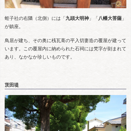
蛭子社の右隣（北側）には「
九頭大明神
」「
八幡大菩薩
」
が鎮座。
鳥居が建ち、その奥に桟瓦葺の平入切妻造の覆屋が建って
います。この覆屋内に納められた石祠には梵字が刻まれて
あり、なかなか珍しいものです。
茨田堤