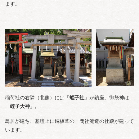
ます。
稲荷社の右隣（北側）には「
蛭子社
」が鎮座。御祭神は
「
蛭子大神
」。
鳥居が建ち、基壇上に銅板葺の一間社流造の社殿が建って
います。