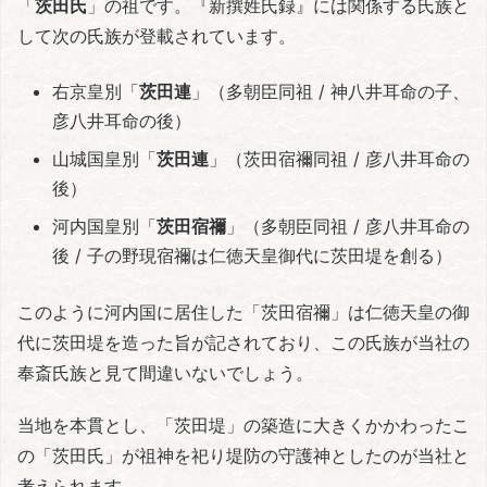
「
茨田氏
」の祖です。『新撰姓氏録』には関係する氏族と
して次の氏族が登載されています。
右京皇別「
茨田連
」（多朝臣同祖 / 神八井耳命の子、
彦八井耳命の後）
山城国皇別「
茨田連
」（茨田宿禰同祖 / 彦八井耳命の
後）
河内国皇別「
茨田宿禰
」（多朝臣同祖 / 彦八井耳命の
後 / 子の野現宿禰は仁徳天皇御代に茨田堤を創る）
このように河内国に居住した「茨田宿禰」は仁徳天皇の御
代に茨田堤を造った旨が記されており、この氏族が当社の
奉斎氏族と見て間違いないでしょう。
当地を本貫とし、「茨田堤」の築造に大きくかかわったこ
の「茨田氏」が祖神を祀り堤防の守護神としたのが当社と
考えられます。