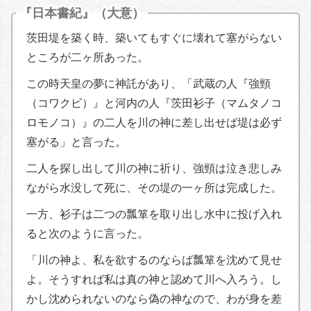
『日本書紀』（大意）
茨田堤を築く時、築いてもすぐに壊れて塞がらない
ところが二ヶ所あった。
この時天皇の夢に神託があり、「武蔵の人『強頸
（コワクビ）』と河内の人『茨田衫子（マムタノコ
ロモノコ）』の二人を川の神に差し出せば堤は必ず
塞がる」と言った。
二人を探し出して川の神に祈り、強頸は泣き悲しみ
ながら水没して死に、その堤の一ヶ所は完成した。
一方、衫子は二つの瓢箪を取り出し水中に投げ入れ
ると次のように言った。
「川の神よ、私を欲するのならば瓢箪を沈めて見せ
よ。そうすれば私は真の神と認めて川へ入ろう。し
かし沈められないのなら偽の神なので、わが身を差