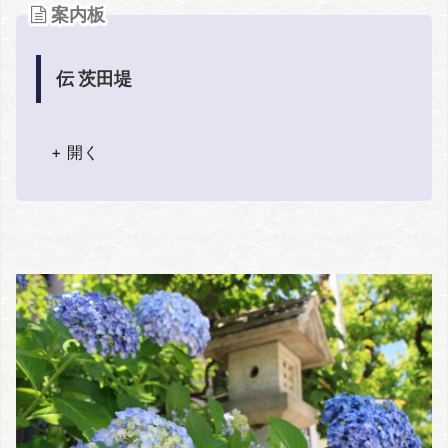
案内板
伝 茨田堤
+ 開く