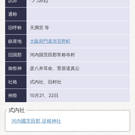
読み
つつみね
通称
旧呼称
天満宮 等
鎮座地
大阪府門真市宮野町
旧国郡
河内国茨田郡常称寺村
御祭神
彦八井耳命、菅原道真公
社格
式内社、旧村社
例祭
10月21、22日
式内社
河内國茨田郡 堤根神社