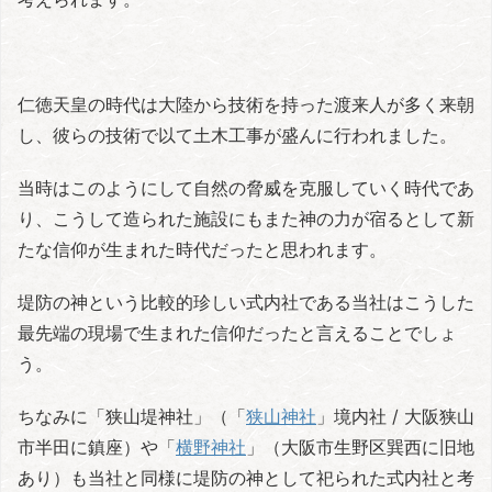
仁徳天皇の時代は大陸から技術を持った渡来人が多く来朝
し、彼らの技術で以て土木工事が盛んに行われました。
当時はこのようにして自然の脅威を克服していく時代であ
り、こうして造られた施設にもまた神の力が宿るとして新
たな信仰が生まれた時代だったと思われます。
堤防の神という比較的珍しい式内社である当社はこうした
最先端の現場で生まれた信仰だったと言えることでしょ
う。
ちなみに「狭山堤神社」（「
狭山神社
」境内社 / 大阪狭山
市半田に鎮座）や「
横野神社
」（大阪市生野区巽西に旧地
あり）も当社と同様に堤防の神として祀られた式内社と考