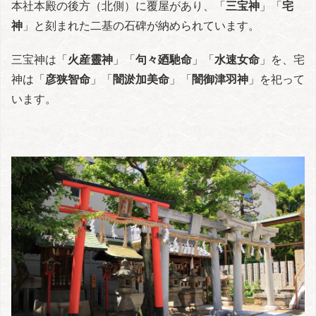
本社本殿の後方（北側）に覆屋があり、「
三宝神
」「
宅
神
」と刻まれた二基の石碑が納められています。
三宝神は「
火産靈神
」「
句々廼馳命
」「
水速女命
」を、宅
神は「
彦狭智命
」「
闇淤加美命
」「
闇御津羽神
」を祀って
います。