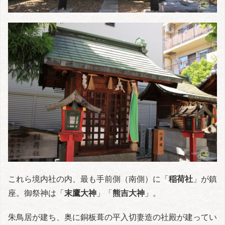
これら境内社の内、最も手前側（南側）に「
稲荷社
」が鎮
座。御祭神は「
末鷹大神
」「
熊吉大神
」。
朱鳥居が建ち、奥に銅板葺の平入切妻造の社殿が建ってい