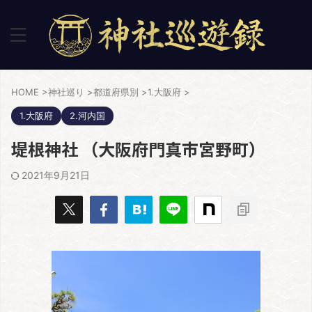
HOME
>
神社巡り
>
都道府県別
>
1.大阪府
>
1.大阪府
2.河内国
堤根神社 （大阪府門真市宮野町）
2021年9月21日