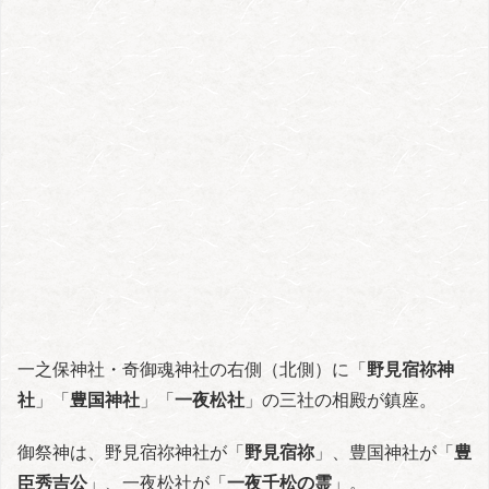
一之保神社・奇御魂神社の右側（北側）に「
野見宿祢神
社
」「
豊国神社
」「
一夜松社
」の三社の相殿が鎮座。
御祭神は、野見宿祢神社が「
野見宿祢
」、豊国神社が「
豊
臣秀吉公
」、一夜松社が「
一夜千松の霊
」。