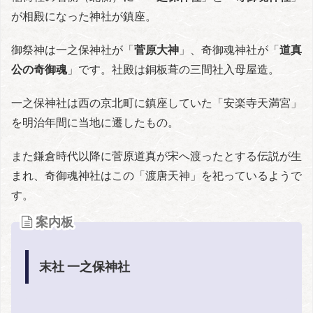
が相殿になった神社が鎮座。
御祭神は一之保神社が「
菅原大神
」、奇御魂神社が「
道真
公の奇御魂
」です。社殿は銅板葺の三間社入母屋造。
一之保神社は西の京北町に鎮座していた「安楽寺天満宮」
を明治年間に当地に遷したもの。
また鎌倉時代以降に菅原道真が宋へ渡ったとする伝説が生
まれ、奇御魂神社はこの「渡唐天神」を祀っているようで
す。
案内板
末社 一之保神社