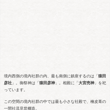
境内西側の境内社群の内、最も南側に鎮座するのは「
猿田
彦社
」。御祭神は「
猿田彦神
」。相殿に「
大宮売神
」を祀
っています。
この空間の境内社群の中では最も小さな社殿で、檜皮葺の
一間社流見世棚造。