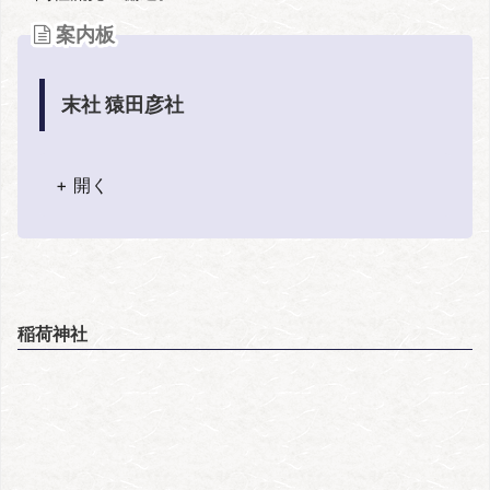
案内板
末社 猿田彦社
+ 開く
稲荷神社