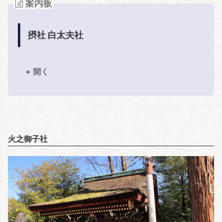
案内板
摂社 白太夫社
+ 開く
火之御子社