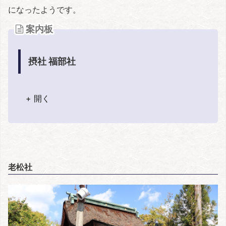
になったようです。
案内板
摂社 福部社
+ 開く
老松社