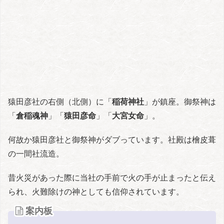
猿田彦社の右側（北側）に「
稲荷神社
」が鎮座。御祭神は
「
倉稲魂神
」「
猿田彦命
」「
大宮女命
」。
何故か猿田彦社と御祭神がダブっています。社殿は檜皮葺
の一間社流造。
昔火災があった際に当社の手前で火の手が止まったと伝え
られ、火難除けの神としても信仰されています。
案内板