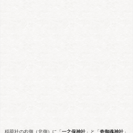
稲荷社の右側（北側）に「
一之保神社
」と「
奇御魂神社
」