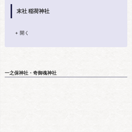
末社 稲荷神社
+ 開く
一之保神社・奇御魂神社