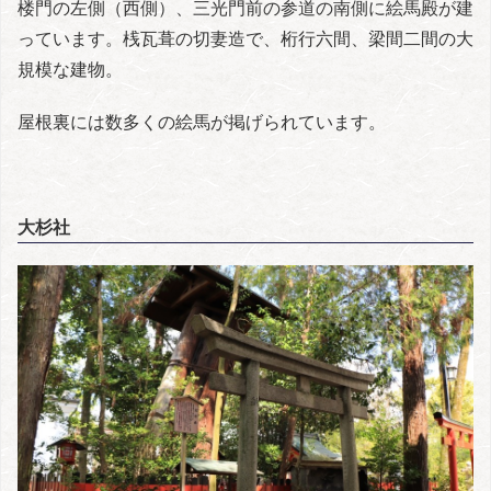
楼門の左側（西側）、三光門前の参道の南側に絵馬殿が建
っています。桟瓦葺の切妻造で、桁行六間、梁間二間の大
規模な建物。
屋根裏には数多くの絵馬が掲げられています。
大杉社