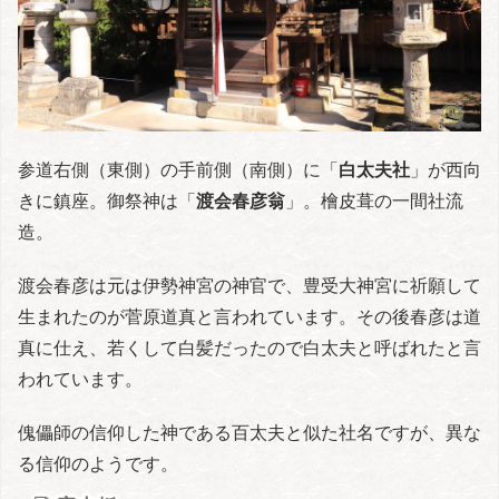
参道右側（東側）の手前側（南側）に「
白太夫社
」が西向
きに鎮座。御祭神は「
渡会春彦翁
」。檜皮葺の一間社流
造。
渡会春彦は元は伊勢神宮の神官で、豊受大神宮に祈願して
生まれたのが菅原道真と言われています。その後春彦は道
真に仕え、若くして白髪だったので白太夫と呼ばれたと言
われています。
傀儡師の信仰した神である百太夫と似た社名ですが、異な
る信仰のようです。