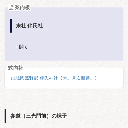
案内板
末社 伴氏社
+ 開く
式内社
山城國葛野郡 伴氏神社【大。月次新嘗。】
参道（三光門前）の様子