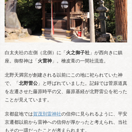
白太夫社の左側（北側）に「
火之御子社
」が西向きに鎮
座。御祭神は「
火雷神
」。檜皮葺の一間社流造。
北野天満宮が創建される以前にこの地に祀られていた神
で、「
北野雷公
」と呼ばれていました。記録では菅原道真
を左遷させた藤原時平の父、藤原基経が北野雷公を祀った
ことが見えています。
京都盆地では
賀茂別雷神社
の信仰に見られるように、平安
京遷都以前から雷神への信仰が厚かったと考えられ、当社
もその一環だったことが考えられます。