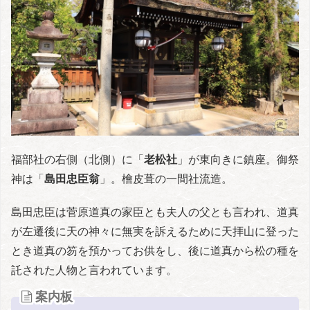
福部社の右側（北側）に「
老松社
」が東向きに鎮座。御祭
神は「
島田忠臣翁
」。檜皮葺の一間社流造。
島田忠臣は菅原道真の家臣とも夫人の父とも言われ、道真
が左遷後に天の神々に無実を訴えるために天拝山に登った
とき道真の笏を預かってお供をし、後に道真から松の種を
託された人物と言われています。
案内板