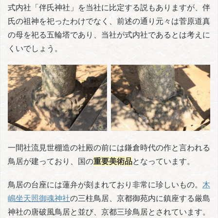
式内社「伴氏神社」を当社に比定する説もありますが、伴
氏の祖神を祀ったわけでなく、前述の通り元々は菅原道真
の母を祀る五輪塔であり、当社が式内社であるとは考えに
くいでしょう。
一間社流見世棚造の社殿の前には鎌倉時代の作と言われる
鳥居が建っており、国の
重要美術品
となっています。
鳥居の台座には蓮弁が刻まれており非常に珍しいもの。
木
嶋坐天照御魂神社
の三柱鳥居、京都御苑内に鎮座する厳島
神社の唐破風鳥居と並び、京都三珍鳥居とされています。