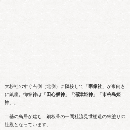
大杉社のすぐ右側（北側）に隣接して「
宗像社
」が東向き
に鎮座。御祭神は「
田心媛神
」「
湍津姫神
」「
市杵島姫
神
」。
二基の鳥居が建ち、銅板葺の一間社流見世棚造の朱塗りの
社殿となっています。