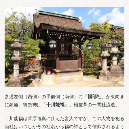
参道左側（西側）の手前側（南側）に「
福部社
」が東向き
に鎮座。御祭神は「
十川能福
」。檜皮葺の一間社流造。
十川能福は菅原道真に仕えた舎人ですが、この人物を祀る
当社はいつしかその社名から福の神として信仰されるよう