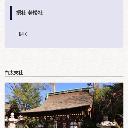
摂社 老松社
+ 開く
白太夫社