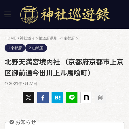
HOME
>
神社巡り
>
都道府県別
>
1.京都府
>
1.京都府
2.山城国
北野天満宮境内社 （京都府京都市上京
区御前通今出川上ル馬喰町）
2021年7月27日
お知らせ