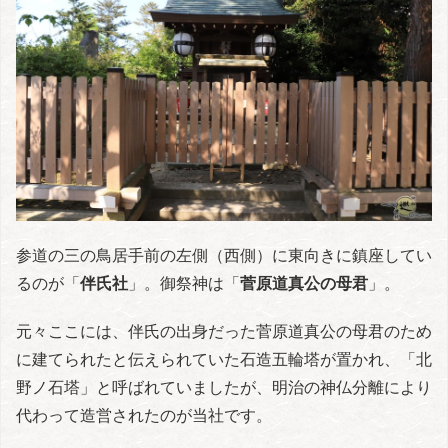
参道の三の鳥居手前の左側（西側）に東向きに鎮座してい
るのが「
伴氏社
」。御祭神は「
菅原道真公の母君
」。
元々ここには、伴氏の出身だった菅原道真公の母君のため
に建てられたと伝えられていた石造五輪塔が置かれ、「北
野ノ石塔」と呼ばれていましたが、明治の神仏分離により
代わって造営されたのが当社です。