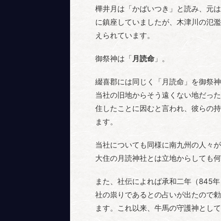
樺井月は「かばいつき」と読み、元は
に鎮座していましたが、木津川の氾濫
えられています。
御祭神は「
月読命
」。
綴喜郡には同じく「月読命」を御祭神
当社の旧地からそう遠くない地だった
住したことに因むと言われ、彼らの持
ます。
当社についても同様に南九州の人々が
大住の月読神社とは立地からしても何
また、社伝によれば承和二年（845
社の祟りであるとの占いが出たので勅
ます。これ以来、牛馬の守護神として