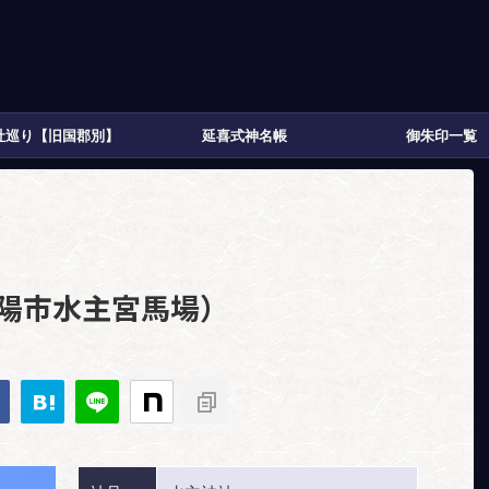
社巡り【旧国郡別】
延喜式神名帳
御朱印一覧
>
城陽市水主宮馬場）