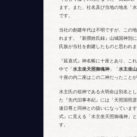
ます。また、社名及び当地の地名「水
です。
当社の創建年代は不明ですが、この地
れます。『新撰姓氏録』山城国神別に
氏族が当社を創建したものと思われま
『延喜式』神名帳に十座とあり、これ
中で「
水主坐天照御魂神
」「
水主坐山
十座の内二座はこの二神だったことが
水主氏の祖神である火明命は別名とし
た『先代旧事本紀』には「天照国照彦
速日尊と同神との扱いになっています
式』に見える「水主坐天照御魂神」と
す。