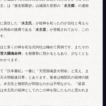
主」は『倭名類聚抄』山城国久世郡の「
水主郷
」の遺称
に居住した「
水主氏
」が祖神を祀ったのが当社と考えら
火明命の後裔である「
水主直
」が登載されており、この
す。
ほど多くの神を祀る式内社は極めて異例です。またその
背大國魂命神
」を相嘗祭に預かるともあり、少なくとも
わかります。
て『日本書紀』一書に「天照国魂彦火明命」と見え、ま
天火明饒速日尊」とあります。後者は物部氏の祖神の饒
。水主氏と物部氏が同祖なのかは不明ながら、『延喜
は水主氏の祖神としてのこの神を指したものと思われま