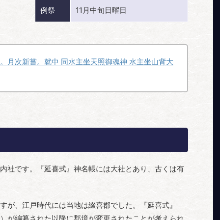
例祭
11月中旬日曜日
大。月次新嘗。就中 同水主坐天照御魂神 水主坐山背大
内社です。『延喜式』神名帳には大社とあり、古くは有
すが、江戸時代には当地は綴喜郡でした。『延喜式』
）が編纂された以降に郡境が変更されたことが考えられ