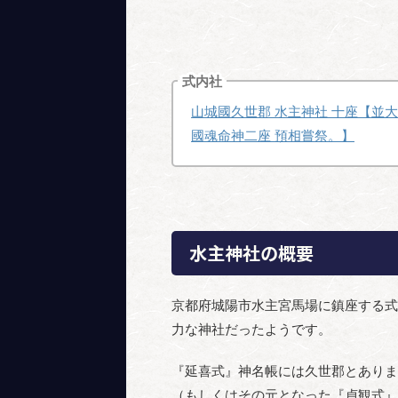
式内社
山城國久世郡 水主神社 十座【並
國魂命神二座 預相嘗祭。】
水主神社の概要
京都府城陽市水主宮馬場に鎮座する式
力な神社だったようです。
『延喜式』神名帳には久世郡とありま
（もしくはその元となった『貞観式』