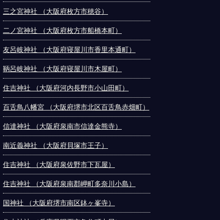
三之宮神社 （大阪府枚方市穂谷）
二ノ宮神社 （大阪府枚方市船橋本町）
友呂岐神社 （大阪府寝屋川市香里本通町）
鞆呂岐神社 （大阪府寝屋川市木屋町）
住吉神社 （大阪府河内長野市小山田町）
百舌鳥八幡宮 （大阪府堺市北区百舌鳥赤畑町）
信達神社 （大阪府泉南市信達金熊寺）
南近義神社 （大阪府貝塚市王子）
住吉神社 （大阪府泉佐野市下瓦屋）
住吉神社 （大阪府泉南郡岬町多奈川小島）
国神社 （大阪府堺市南区鉢ヶ峯寺）