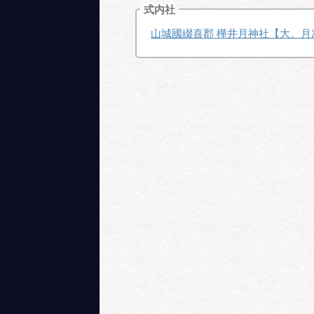
式内社
山城國綴喜郡 樺井月神社【大。月