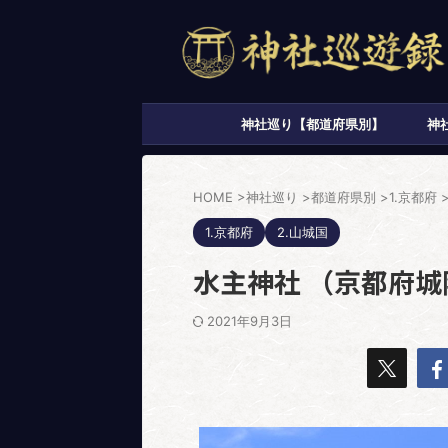
神社巡り【都道府県別】
神
HOME
>
神社巡り
>
都道府県別
>
1.京都府
1.京都府
2.山城国
水主神社 （京都府
2021年9月3日