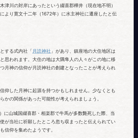
木津川の対岸にあったという綴喜郡樺井（現在地不明）
により寛文十二年（1672年）に水主神社に遷座したと伝
とする式内社「
月読神社
」があり、鎮座地の大住地区は
と思われます。大住の地は大隅隼人の人々がこの地に移
つ月神の信仰が月読神社の創建となったことが考えられ
信仰した月神に起源を持つかもしれません。少なくとも
らかの関係があった可能性が考えられましょう。
年）に山城国綴喜郡・相楽郡で牛馬が多数斃死した際、当
使が当社に祈願したところ忽ち収まったと伝えられてい
も信仰を集めたようです。