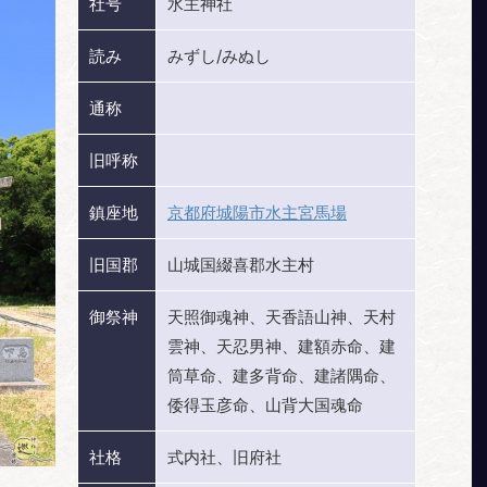
社号
水主神社
読み
みずし/みぬし
通称
旧呼称
鎮座地
京都府城陽市水主宮馬場
旧国郡
山城国綴喜郡水主村
御祭神
天照御魂神、天香語山神、天村
雲神、天忍男神、建額赤命、建
筒草命、建多背命、建諸隅命、
倭得玉彦命、山背大国魂命
社格
式内社、旧府社