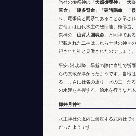
当社の御祭神の「
天照御魂神
」「
天香
草命
」「
建多背命
」「
建諸隅命
」「
倭
り、尾張氏と同系であることが示され
古命」は山代水主の雀部連、軽部造、
祭神の「
山背大国魂命
」と同神である
記載された二神はこれら十世の神々の
視された神と見做されたのでしょう。
平安時代以降、旱魃の際に当社で祈雨
らの崇敬が厚かったようです。当地は
る、まさに社名の通り「水の主」たる
の水運を掌握する、治水を行うなど木
樺井月神社
水主神社の境内に鎮座する式内社です
だったようです。