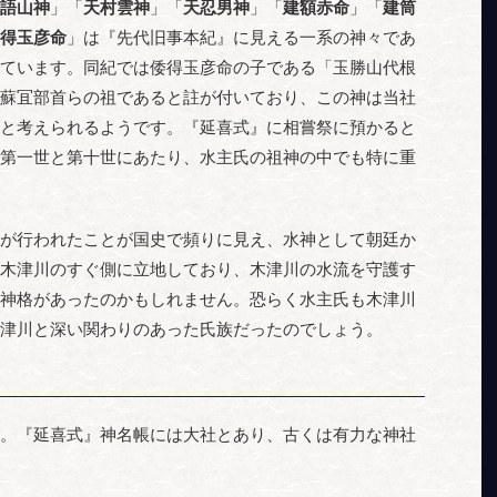
語山神
」「
天村雲神
」「
天忍男神
」「
建額赤命
」「
建筒
得玉彦命
」は『先代旧事本紀』に見える一系の神々であ
ています。同紀では倭得玉彦命の子である「玉勝山代根
蘇冝部首らの祖であると註が付いており、この神は当社
と考えられるようです。『延喜式』に相嘗祭に預かると
第一世と第十世にあたり、水主氏の祖神の中でも特に重
が行われたことが国史で頻りに見え、水神として朝廷か
木津川のすぐ側に立地しており、木津川の水流を守護す
神格があったのかもしれません。恐らく水主氏も木津川
津川と深い関わりのあった氏族だったのでしょう。
。『延喜式』神名帳には大社とあり、古くは有力な神社