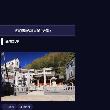
竜宮姉妹の旅日記（外部）
新着記事
1.兵庫県
2.播磨国