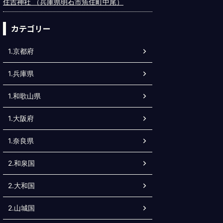
住吉神社 （兵庫県明石市魚住町中尾）
カテゴリー
1.京都府
1.兵庫県
1.和歌山県
1.大阪府
1.奈良県
2.和泉国
2.大和国
2.山城国