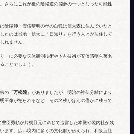
。さらにこれが後の陰陽道の淵源の一つとなった可能性
は陰陽師・安倍晴明の母の白狐は信太森に住んでいたと
したのは当地・信太に「日知り」を行う人々が居住して
しれません。
り」に必要な天体観測技術や卜占技術が安倍晴明ら著名
ることでしょう。
宗の「
万松院
」がありましたが、明治の神仏分離により
明王像が祀られるなど、その名残がほんの僅かに残って
年）に豊臣秀頼が片桐且元に命じて造営した本殿や境内社が残
います。広い境内に多くの文化財が伝えられ、和泉五社