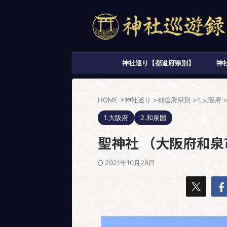
神社巡り【都道府県別】
神
HOME
>
神社巡り
>
都道府県別
>
1.大阪府
1.大阪府
2.和泉国
聖神社 （大阪府和
2021年10月28日