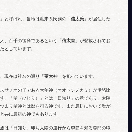
」と呼ばれ、当地は渡来系氏族の「
信太氏
」が居住した
人、百千の後裔であるという「
信太首
」が登載されてお
たとしています。
、現在は社名の通り「
聖大神
」を祀っています。
スサノオの子である大年神（オオトシノカミ）が伊怒比
す。「聖（ひじり）」とは「日知り」の意であり、太陽
つまり聖神とは暦を司る神です。また農耕において暦が
と共に農耕の神でもあります。
族は「日知り」即ち太陽の運行から季節を知る専門の職