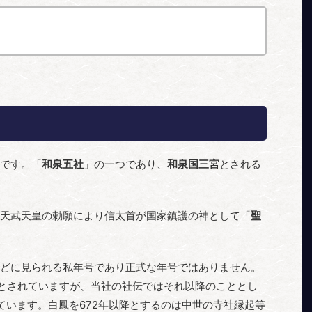
です。「
和泉五社
」の一つであり、
和泉国三宮
とされる
天武天皇の勅願により信太首が国家鎮護の神として「
聖
どに見られる私年号であり正式な年号ではありません。
称だとされていますが、当社の社伝ではそれ以降のこととし
しています。白鳳を672年以降とするのは中世の寺社縁起等