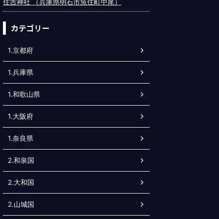
住吉神社 （兵庫県明石市魚住町中尾）
カテゴリー
1.京都府
1.兵庫県
1.和歌山県
1.大阪府
1.奈良県
2.和泉国
2.大和国
2.山城国