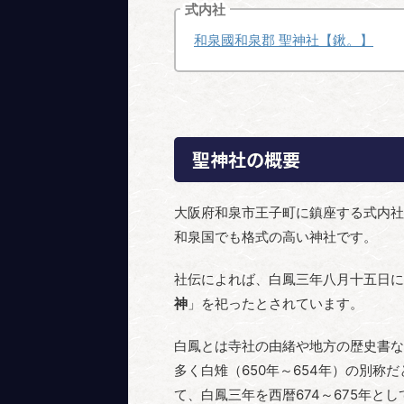
式内社
和泉國和泉郡 聖神社【鍬。】
聖神社の概要
大阪府和泉市王子町に鎮座する式内社
和泉国でも格式の高い神社です。
社伝によれば、白鳳三年八月十五日に
神
」を祀ったとされています。
白鳳とは寺社の由緒や地方の歴史書な
多く白雉（650年～654年）の別
て、白鳳三年を西暦674～675年と