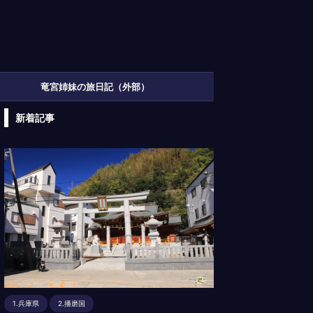
竜宮姉妹の旅日記（外部）
新着記事
1.兵庫県
2.播磨国