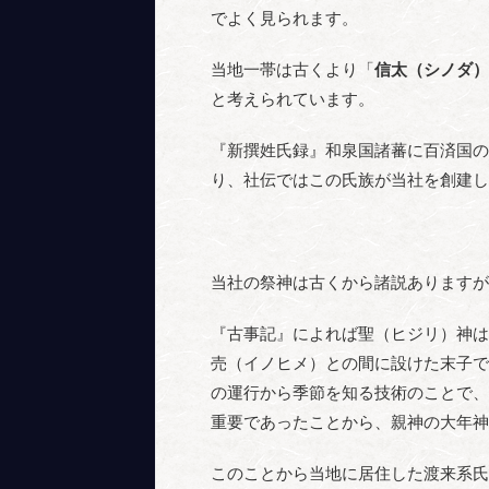
でよく見られます。
当地一帯は古くより「
信太（シノダ）
と考えられています。
『新撰姓氏録』和泉国諸蕃に百済国の
り、社伝ではこの氏族が当社を創建し
当社の祭神は古くから諸説ありますが
『古事記』によれば聖（ヒジリ）神は
売（イノヒメ）との間に設けた末子で
の運行から季節を知る技術のことで、
重要であったことから、親神の大年神
このことから当地に居住した渡来系氏