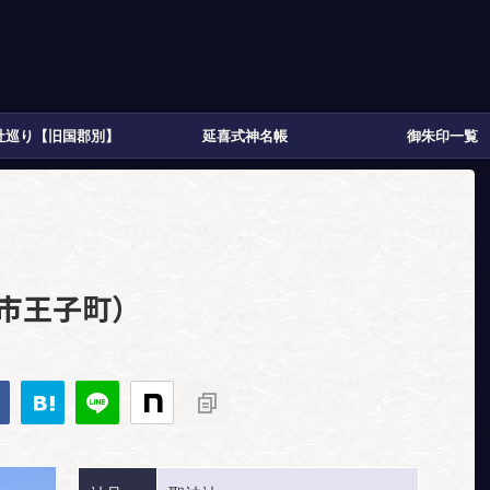
社巡り【旧国郡別】
延喜式神名帳
御朱印一覧
>
泉市王子町）