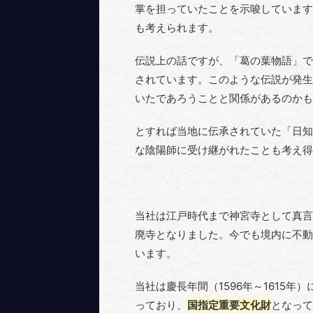
掌を担っていたことを示唆しています
も考えられます。
伝説上の話ですが、「葛の葉物語」で
されています。このような伝説が発生
いたであろうことと関係があるのかも
とすれば当地に伝承されていた「日知
な陰陽師に受け継がれたことも考え得
当社は江戸時代まで神宮寺として真言
廃寺となりました。今でも境内に不動
います。
当社は慶長年間（1596年～1615
っており、
国指定重要文化財
となって