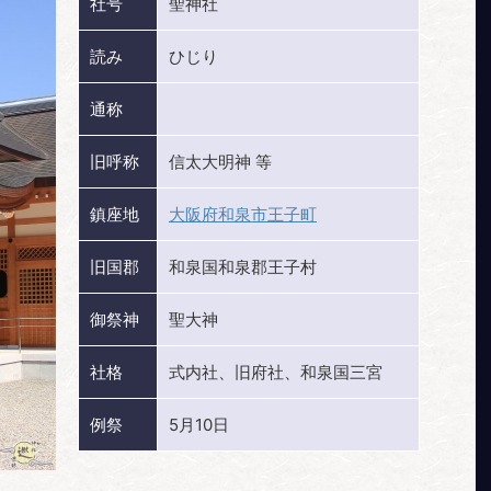
社号
聖神社
読み
ひじり
通称
旧呼称
信太大明神 等
鎮座地
大阪府和泉市王子町
旧国郡
和泉国和泉郡王子村
御祭神
聖大神
社格
式内社、旧府社、和泉国三宮
例祭
5月10日