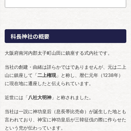
科長神社の概要
大阪府南河内郡太子町山田に鎮座する式内社です。
当社の創建・由緒は詳らかではでありませんが、元は二上
山に鎮座して「
二上権現
」と称し、暦仁元年（1238年）
に現在地に遷座したと伝えられています。
近世には「
八社大明神
」と称されました。
当社は一説に神功皇后（息長帯比売命）が誕生した地とも
言われており、神宝に神功皇后が三韓征伐の際に作らせた
という兜が伝わっています。