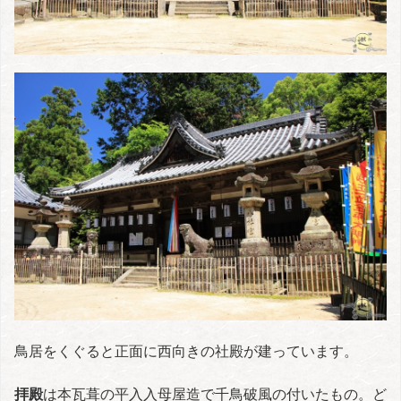
鳥居をくぐると正面に西向きの社殿が建っています。
拝殿
は本瓦葺の平入入母屋造で千鳥破風の付いたもの。ど