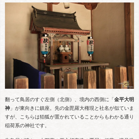
翻って鳥居のすぐ左側（北側）、境内の西側に「
金平大明
神
」が東向きに鎮座。先の金毘羅大権現と社名が似ていま
すが、こちらは狛狐が置かれていることからもわかる通り
稲荷系の神社です。