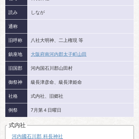
読み
しなが
通称
旧呼称
八社大明神、二上権現 等
鎮座地
大阪府南河内郡太子町山田
旧国郡
河内国石川郡山田村
御祭神
級長津彦命、級長津姫命
社格
式内社、旧郷社
例祭
7月第４日曜日
式内社
河内國石川郡 科長神社