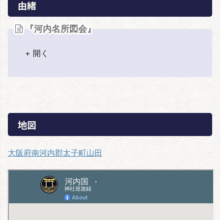
由緒
『河内名所図会』
+ 開く
地図
大阪府南河内郡太子町山田