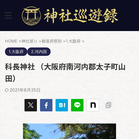
HOME
>
神社巡り
>
都道府県別
>
1.大阪府
>
1.大阪府
2.河内国
科長神社 （大阪府南河内郡太子町山
田）
2021年8月25日