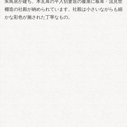
朱鳥居が建ち、本瓦葺の平入切妻造の覆屋に板葺・流見世
棚造の社殿が納められています。社殿は小さいながらも細
かな彩色が施された丁寧なもの。