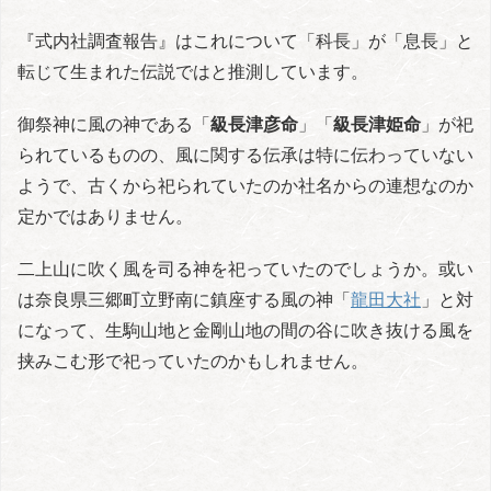
『式内社調査報告』はこれについて「科長」が「息長」と
転じて生まれた伝説ではと推測しています。
御祭神に風の神である「
級長津彦命
」「
級長津姫命
」が祀
られているものの、風に関する伝承は特に伝わっていない
ようで、古くから祀られていたのか社名からの連想なのか
定かではありません。
二上山に吹く風を司る神を祀っていたのでしょうか。或い
は奈良県三郷町立野南に鎮座する風の神「
龍田大社
」と対
になって、生駒山地と金剛山地の間の谷に吹き抜ける風を
挟みこむ形で祀っていたのかもしれません。