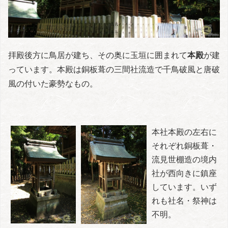
拝殿後方に鳥居が建ち、その奥に玉垣に囲まれて
本殿
が建
っています。本殿は銅板葺の三間社流造で千鳥破風と唐破
風の付いた豪勢なもの。
本社本殿の左右に
それぞれ銅板葺・
流見世棚造の境内
社が西向きに鎮座
しています。いず
れも社名・祭神は
不明。