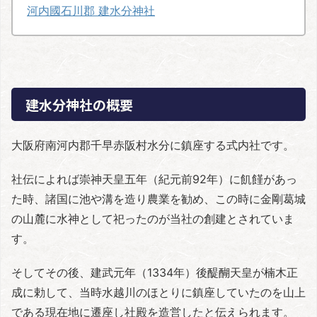
河内國石川郡 建水分神社
建水分神社の概要
大阪府南河内郡千早赤阪村水分に鎮座する式内社です。
社伝によれば崇神天皇五年（紀元前92年）に飢饉があっ
た時、諸国に池や溝を造り農業を勧め、この時に金剛葛城
の山麓に水神として祀ったのが当社の創建とされていま
す。
そしてその後、建武元年（1334年）後醍醐天皇が楠木正
成に勅して、当時水越川のほとりに鎮座していたのを山上
である現在地に遷座し社殿を造営したと伝えられます。