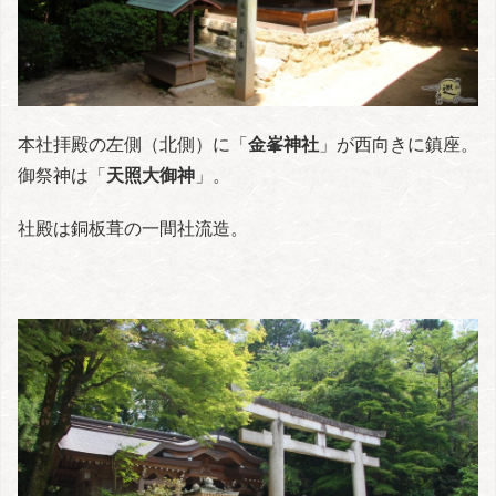
本社拝殿の左側（北側）に「
金峯神社
」が西向きに鎮座。
御祭神は「
天照大御神
」。
社殿は銅板葺の一間社流造。