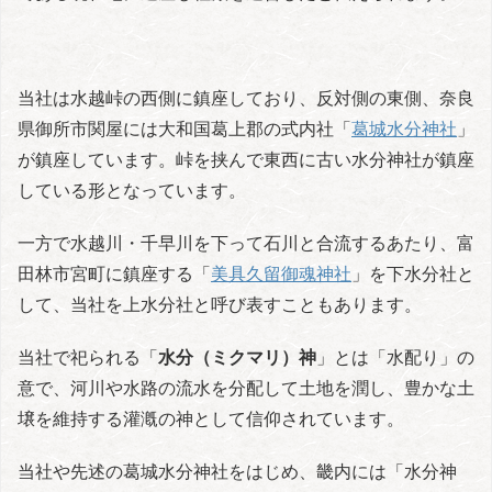
当社は水越峠の西側に鎮座しており、反対側の東側、奈良
県御所市関屋には大和国葛上郡の式内社「
葛城水分神社
」
が鎮座しています。峠を挟んで東西に古い水分神社が鎮座
している形となっています。
一方で水越川・千早川を下って石川と合流するあたり、富
田林市宮町に鎮座する「
美具久留御魂神社
」を下水分社と
して、当社を上水分社と呼び表すこともあります。
当社で祀られる「
水分（ミクマリ）神
」とは「水配り」の
意で、河川や水路の流水を分配して土地を潤し、豊かな土
壌を維持する灌漑の神として信仰されています。
当社や先述の葛城水分神社をはじめ、畿内には「水分神