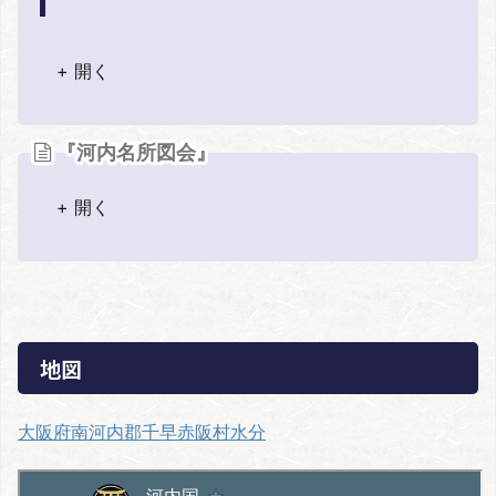
+ 開く
『河内名所図会』
+ 開く
地図
大阪府南河内郡千早赤阪村水分