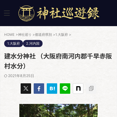
HOME
>
神社巡り
>
都道府県別
>
1.大阪府
>
1.大阪府
2.河内国
建水分神社 （大阪府南河内郡千早赤阪
村水分）
2021年8月25日