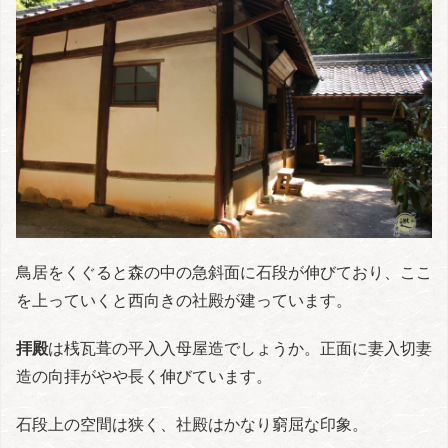
鳥居をくぐると森の中の急斜面に石段が伸びており、ここ
を上っていくと西向きの社殿が建っています。
拝殿
は桟瓦葺の平入入母屋造でしょうか。正面に妻入切妻
造の向拝がやや長く伸びています。
石段上の空間は狭く、社殿はかなり窮屈な印象。