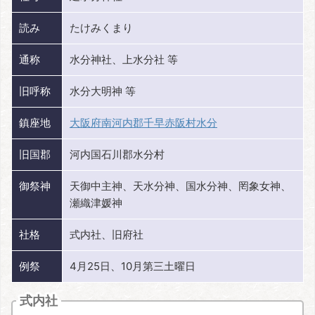
読み
たけみくまり
通称
水分神社、上水分社 等
旧呼称
水分大明神 等
鎮座地
大阪府南河内郡千早赤阪村水分
旧国郡
河内国石川郡水分村
御祭神
天御中主神、天水分神、国水分神、罔象女神、
瀬織津媛神
社格
式内社、旧府社
例祭
4月25日、10月第三土曜日
式内社