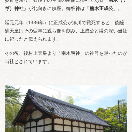
参道を戻り、石段下の空間の南側に摂社である「
南木（ナ
ギ）神社
」が北向きに鎮座。御祭神は「
楠木正成公
」。
延元元年（1336年）に正成公が湊川で戦死すると、後醍
醐天皇はその翌年に親ら像を刻み、正成公と縁の深い当社
に祀ったと伝えられます。
その後、後村上天皇より「南木明神」の神号を賜ったのが
当社とされています。