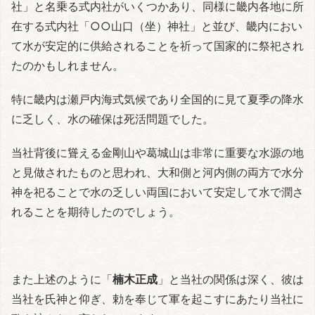
社」と名乗る式内社がいくつかあり、同様に畿内各地に所
在する式内社「○○山口（坐）神社」と並び、畿内におい
て水が安定的に供給されることを祈って国家的に祭祀され
たのかもしれません。
特に畿内は瀬戸内海式気候であり全国的に見て夏季の降水
に乏しく、水の確保は死活問題でした。
当社背後に聳える金剛山や葛城山は非常に重要な水源の地
と見做されたものと思われ、大和側と河内側の両方で水分
神を祀ることで水の乏しい両国において安定して水で潤さ
れることを期待したのでしょう。
また上述のように「
楠木正成
」と当社の関係は深く、彼は
当社を氏神と仰ぎ、勅を奉じて軍を起こすにあたり当社に