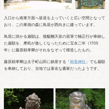
入口から南東方面へ坂道を上っていくと広い空間となって
おり、この東側の森に鳥居が西向きに建っています。
鳥居に掛かる扁額は、後醍醐天皇の宸筆で楠正行が奉納し
た扁額を、摩耗が激しくなったために宝永二年（1705
年）に藤原頼孝卿がそれをなぞって模造したもの。
藤原頼孝卿は太子町山田に鎮座する「
科長神社
」でも扁額
を奉納しており、当地では著名な書家だったようです。